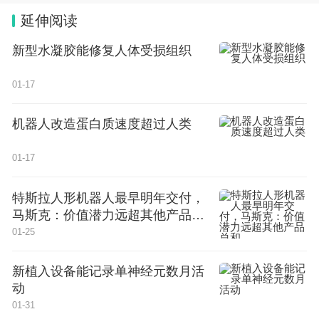
延伸阅读
新型水凝胶能修复人体受损组织
01-17
机器人改造蛋白质速度超过人类
01-17
特斯拉人形机器人最早明年交付，
马斯克：价值潜力远超其他产品总
和
01-25
新植入设备能记录单神经元数月活
动
01-31