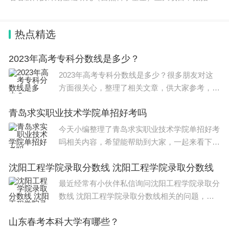
热点精选
2023年高考专科分数线是多少？
2023年高考专科分数线是多少？很多朋友对这
方面很关心，整理了相关文章，供大家参考，一
起来看一下吧！ 部分省份2023年春季高考专科
青岛求实职业技术学院单招好考吗
分数线如下 ： 1、重庆。文史类：专科线180
分；理工类：专科线180分
今天小编整理了青岛求实职业技术学院单招好考
吗相关内容，希望能帮助到大家，一起来看下
吧。 好考。 参考2021年 青岛求实职业技术学院
沈阳工程学院录取分数线 沈阳工程学院录取分数线
单招和综招 录取分数线 ，综合评价最低录取分
数线是93分，单招
最近经常有小伙伴私信询问沈阳工程学院录取分
数线 沈阳工程学院录取分数线相关的问题，今
天，小编整理了以下内容，希望可以对大家有所
山东春考本科大学有哪些？
帮助。 2022年沈阳工程学院在北京市普通类录