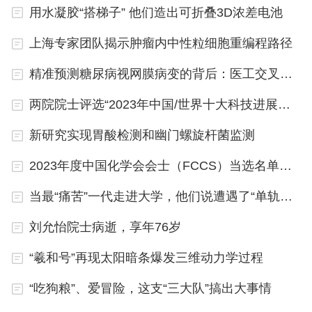
用水凝胶“搭梯子” 他们造出可折叠3D浓差电池
上海专家团队揭示肿瘤内中性粒细胞重编程路径
精准预测糖尿病视网膜病变的背后：医工交叉攻关
两院院士评选“2023年中国/世界十大科技进展新闻”将于1月11日发布
新研究实现胃酸检测和幽门螺旋杆菌监测
2023年度中国化学会会士（FCCS）当选名单公布
当最“痛苦”一代走进大学，他们说遭遇了“单轨制”人生
刘允怡院士病逝，享年76岁
“羲和号”再现太阳暗条爆发三维动力学过程
“吃狗粮”、爱冒险，这支“三大队”搞出大事情