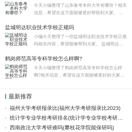
取分数线是464分
今天小编整理了山东春考本科大学有哪些？相关
信息，希望在这方面能够更好帮助到大家。 山
东春季高考本科大学录取分数线如下 1、专业类
盐城明达职业技术学校正规吗
别：现代农艺，分数线：533分。 2、专业类
别：食品加工，分
小编今天整理了一些盐城明达职业技术学校正规
吗相关内容，希望能够帮到大家。 盐城明达职
业技术学校正规。 明达职业技术学院由爱国爱
鹤岗师范高等专科学校怎么样啊?
乡台胞顾怀祖、顾建东、顾怀祐兄弟及其家族投
资创办
今天小编整理了鹤岗师范高等专科学校怎么样
啊?相关信息，希望在这方面能够更好的大家。
鹤岗师范高等专科学校是一很好的所师范类专科
高等教育院校，师资力量比较强大，语文教育、
最新推荐
心理咨询、会计等专
福州大学考研报录比(福州大学考研报录比2023)
统计学专业学校考研排名(统计学专业学校考研排名榜)
西南政法大学考研难吗(攀枝花学院能保研吗)