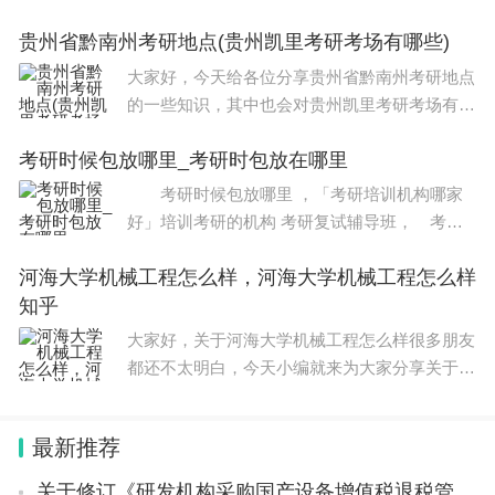
战终于上岸，成绩是385分，第一志愿填报的是
贵州省黔南州考研地点(贵州凯里考研考场有哪些)
广东某211大学。这几天王爽赴广州参加复试，
她愤愤不平地告诉我，说这个学校复试有猫腻，
大家好，今天给各位分享贵州省黔南州考研地点
她
的一些知识，其中也会对贵州凯里考研考场有哪
些进行解释，文章篇幅可能偏长，如果能碰巧解
考研时候包放哪里_考研时包放在哪里
决你现在面临的问题，别忘了关注本站，现在就
马上开始吧！本文目录贵州凯里考研考场有哪
考研时候包放哪里 ，「考研培训机构哪家
好」培训考研的机构 考研复试辅导班， 考研
时候包放哪里 对于即将参加考研的学生而言，
河海大学机械工程怎么样，河海大学机械工程怎么样
考研资料是必不可少的学习工具之一，而如何获
知乎
取质量优良的资料也是一个重要的问题。
大家好，关于河海大学机械工程怎么样很多朋友
都还不太明白，今天小编就来为大家分享关于河
海大学机械工程怎么样知乎的知识，希望对各位
有所帮助！本文目录河海大学机械类的研究生难
最新推荐
考吗多少分一般可以考上呢专业课考些
关于修订《研发机构采购国产设备增值税退税管理办法》的公告（国家税务总局公告2023年第20号）