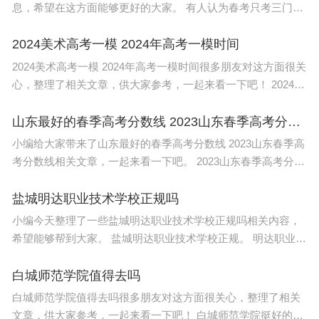
息，希望在这方面能够更好的大家。 有人认为春考只考三门，
科目少并且卷子相对容易。但也有人担心，春考招生计划比秋
考少得多，大部分人只能当分
2024美术高考一模 2024年高考一模时间
2024美术高考一模 2024年高考一模时间很多朋友对这方面很关
心，整理了相关文章，供大家参考，一起来看一下吧！ 2024年
美院校考时间初试时间定于：1月29日-31日，也就是除夕前10
天，复试时间预计定在：2月14
山东最好的春季高考分数线 2023山东春季高考分数线
小编给大家带来了山东最好的春季高考分数线 2023山东春季高
考分数线相关文章，一起来看一下吧。 2023山东春季高考分数
线如下： 1、环境保护211分 2、建筑设计与管理252分 3、食品
加
盐城明达职业技术学校正规吗
小编今天整理了一些盐城明达职业技术学校正规吗相关内容，
希望能够帮到大家。 盐城明达职业技术学校正规。 明达职业技
术学院由爱国爱乡台胞顾怀祖、顾建东、顾怀祐兄弟及其家族
投资创办
白城师范学院值得去吗
白城师范学院值得去吗很多朋友对这方面很关心，整理了相关
文章，供大家参考，一起来看一下吧！ 白城师范学院挺好的，