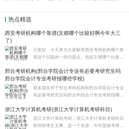
如果你的分数可供选择的学校不多，可以选它，但你的分数比
较高，完全可以选更好的学校。
热点精选
西安考研机构哪个靠谱(文都哪个比较好啊今年大三
了)
大家好，今天来为大家解答西安考研机构哪个靠
谱这个问题的一些问题点，包括文都哪个比较好
啊今年大三了也一样很多人还不知道，因此呢，
邢台考研机构(邢台学院会计专业有必要考研究生吗
今天就来为大家分析分析，现在让我们一起来看
邢台学院会计专业考研报哪些学校)
看吧！如果解决了您的问题，还望您关注下本
很多朋友对于邢台考研机构和邢台学院会计专业
有必要考研究生吗邢台学院会计专业考研报哪些
学校不太懂，今天就由小编来为大家分享，希望
浙江大学计算机考研(浙江大学计算机考研科目)
可以帮助到大家，下面一起来看看吧！本文目录
河北护理学单招院校排名邢台学院会计
浙江大学计算机考研，浙江大学计算机考研科目
郑州研考生王爽，是一个女孩，今年是她考研二