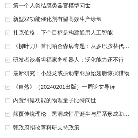
状云烟变得更加困难。
第一个人类结膜类器官模型问世
新型双功能催化剂有望高效生产绿氢
Lucas认为，这可能与银河系中心附近相对较重元素
的浓度高有关，而这些“老烟枪”大多位于那里。这可
扎克伯格：下个目标是构建通用人工智能
能会使尘埃颗粒更容易形成，然后以云烟的形式飘
《柳叶刀》首刊帕金森病专题：从多巴胺替代进入疾病修正时代
走。“也有可能不是这样，但这是该区域唯一奇怪之
研发者谈斯坦福家务机器人：泛化能力还不行
处。”他说。
最新研究：小恐龙或振动带羽原始翅膀惊扰猎物
研究人员现在正在寻找更多这类奇怪的恒星。到目前
《自然》（20240201出版）一周论文导读
为止，他们已经发现了大约90颗。它们的普遍存在
表明，银河系中心的环境很重要，在其他拥有较多重
内置纠错功能的物理量子比特问世
元素的星系中可能更重要。
颠覆传统理论，黑洞成恒星诞生与星系形成助推器
相关论文信息：https://doi.org/10.1093/mnras/stad3
韩政府拟改善科研支持政策
929