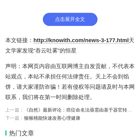
“这些古老的红巨星已没有任何脉动，它们只是像往
点击展开全文
常一样待在那里，然后突然变暗6个月到几年。”Luc
as说，这几乎是闻所未闻的。
本文链接：
http://knowith.com/news-3-177.html
天
进一步的观测表明，这些恒星似乎正在释放巨大的尘
文学家发现“吞云吐雾”的恒星
埃云，阻止它们的星光到达地球。这些云烟需要几个
声明：本网页内容由互联网博主自发贡献，不代表本
月到数年的时间才能消散，这就解释了恒星为什么长
站观点，本站不承担任何法律责任。天上不会到馅
时间变暗。这可能是巨星结束生命的一种新方式，但
饼，请大家谨防诈骗！若有侵权等问题请及时与本网
目前尚不清楚这种方式是如何发生的以及为什么会发
联系，我们将在第一时间删除处理。
生。
上一篇：
《自然》最新评论：癌症命名法亟需由基于器官转变为基于分子分类
下一篇：
猕猴桃能快速改善心理健康
“巨大”这一特征使恒星拥有强大的引力场，很难将任
何物质吹走。事实上，它们没有脉动，这使得解释羽
热门文章