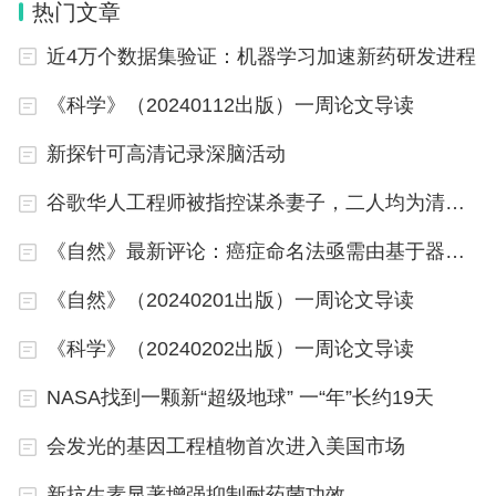
热门文章
密集型的。石油日产量已激增至300多万桶，约占加
拿大国内生产总值的3%。
近4万个数据集验证：机器学习加速新药研发进程
《科学》（20240112出版）一周论文导读
这一大规模行动对环境的影响使其成为国际抗议的目
新探针可高清记录深脑活动
标。非营利组织加拿大全球森林观察估计，自2000
年以来，该行业已经砍伐或退化了77万公顷的森
谷歌华人工程师被指控谋杀妻子，二人均为清华本科毕业
林。开采石油需要额外的能源，这意味着每桶油砂会
《自然》最新评论：癌症命名法亟需由基于器官转变为基于分子分类
比传统石油产生更多的温室气体。储存提炼过程中残
《自然》（20240201出版）一周论文导读
留物的巨大尾矿池已经泄漏，这引起了人们的关注，
尤其是对生活在下游的土著居民。
《科学》（20240202出版）一周论文导读
NASA找到一颗新“超级地球” 一“年”长约19天
空气质量通常不会被强调为沥青砂开采的主要问题之
一。研究人员此前已经注意到，焦油砂顺风处的空气
会发光的基因工程植物首次进入美国市场
中有高浓度的被称为二次有机气溶胶的颗粒污染物，
新抗生素显著增强抑制耐药菌功效