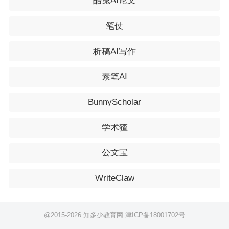
酷兔AI论文
笔仗
析稿AI写作
素笔AI
BunnyScholar
学术猹
公文宝
WriteClaw
@2015-
2026 知多少教育网
津ICP备18001702号