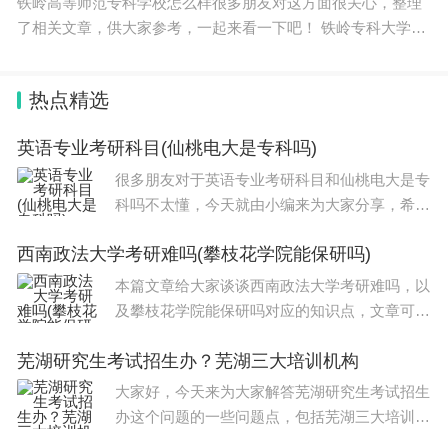
铁岭高等师范专科学校怎么样很多朋友对这方面很关心，整理
了相关文章，供大家参考，一起来看一下吧！ 铁岭专科大学名
单有 铁岭师范高等专科学校 、辽宁职业学院、辽宁工程职业学
院、 铁岭卫生职业
热点精选
英语专业考研科目(仙桃电大是专科吗)
很多朋友对于英语专业考研科目和仙桃电大是专
科吗不太懂，今天就由小编来为大家分享，希望
可以帮助到大家，下面一起来看看吧！本文目录
西南政法大学考研难吗(攀枝花学院能保研吗)
湖北警官学院分哪些院校仙桃电大是专科吗一、
湖北警官学院分哪些院校湖北警官学院
本篇文章给大家谈谈西南政法大学考研难吗，以
及攀枝花学院能保研吗对应的知识点，文章可能
有点长，但是希望大家可以阅读完，增长自己的
芜湖研究生考试招生办？芜湖三大培训机构
知识，最重要的是希望对各位有所帮助，可以解
决了您的问题，不要忘了收藏本站喔。本文目
大家好，今天来为大家解答芜湖研究生考试招生
办这个问题的一些问题点，包括芜湖三大培训机
构也一样很多人还不知道，因此呢，今天就来为