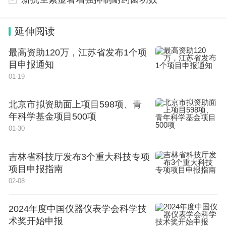
其浓度与墨西哥城等主要城市顺风处的浓度相似。因
此，他们开始识别和测量导致这些气溶胶的碳基气体
延伸阅读
排放。
最高资助120万，江苏省发布1个项
目申报通知
研究团队表示，大多数关于有机排放的报告只关注了
01-19
挥发性有机化合物的一个子类，这种化合物很容易蒸
北京市拟资助面上项目598项、青
发，通常被认为是造成大部分空气污染的原因。最新
年科学基金项目500项
的研究采用了更广泛的方法，也研究了不易蒸发的半
01-30
挥发性和低挥发性化合物。研究团队指出，整个集合
可能包括成千上万种化合物，从丙酮这样的小分子到
吉林省科技厅发布3个重大科技专项
项目申报指南
柴油燃料中可能发现的重碳基分子。
02-08
研究团队在2018年从17个油砂作业的30次飞行中收
2024年度中国仪器仪表学会科学技
集了数据。同时还测量并识别了一些特定的有机化合
术奖开始申报