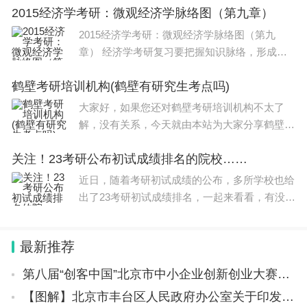
2015经济学考研：微观经济学脉络图（第九章）
大家分析分析，现在让我们一起来看看吧！如果
解决了您的问题，还望您关注下本站哦，谢谢~
2015经济学考研：微观经济学脉络图（第九
章） 经济学考研复习要把握知识脉络，形成系
统化知识框架，只有这样，大家才能把经济学的
鹤壁考研培训机构(鹤壁有研究生考点吗)
各个知识点结合起来，不容易遗漏也方便记忆。
为此，小编建议2015年考研学习，要复习经济
大家好，如果您还对鹤壁考研培训机构不太了
学首
解，没有关系，今天就由本站为大家分享鹤壁考
研培训机构的知识，包括鹤壁有研究生考点吗的
关注！23考研公布初试成绩排名的院校……
问题都会给大家分析到，还望可以解决大家的问
题，下面我们就开始吧！本文目录河南省哪些大
近日，随着考研初试成绩的公布，多所学校也给
出了23考研初试成绩排名，一起来看看，有没有
你的报考院校：01华北理工大学02齐鲁工业大
学03江西财经大学04北京林业大学
最新推荐
第八届“创客中国”北京市中小企业创新创业大赛暨“创客北京2023”创新创业大赛参赛项目征集通知
【图解】北京市丰台区人民政府办公室关于印发《丰台区积极应对疫情影响助企纾困的若干措施》的通知