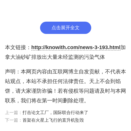
碳基气体可以在空气中播下微粒污染的种子，并与其
他化学物质反应形成地面臭氧。
点击展开全文
Liggio说，ECCC已经在与合作伙伴合作，以确定该
论文的结果如何能改进油砂使用的报告方法。加拿大
本文链接：
http://knowith.com/news-3-193.html
加
最大的油砂公司卡尔加里联盟发言人Mark Cameron
拿大油砂矿排放出大量未经监测的污染气体
表示：“油砂行业使用ECCC制定的标准来测量排
放，我们期待着共同努力，探索进一步加强测量实践
声明：本网页内容由互联网博主自发贡献，不代表本
的机会。”
站观点，本站不承担任何法律责任。天上不会到馅
饼，请大家谨防诈骗！若有侵权等问题请及时与本网
加拿大的油砂蕴藏着大量的石油，使其成为仅次于沙
联系，我们将在第一时间删除处理。
特阿拉伯和委内瑞拉的第三大石油储量国。自20世
上一篇：
打击论文工厂，国际联合行动来了
纪60年代以来，很多公司一直在开采这种石油，但
下一篇：
首架在火星上飞行的直升机坠毁
它被锁在粘稠的沥青砂中，因此这个过程是能源和水