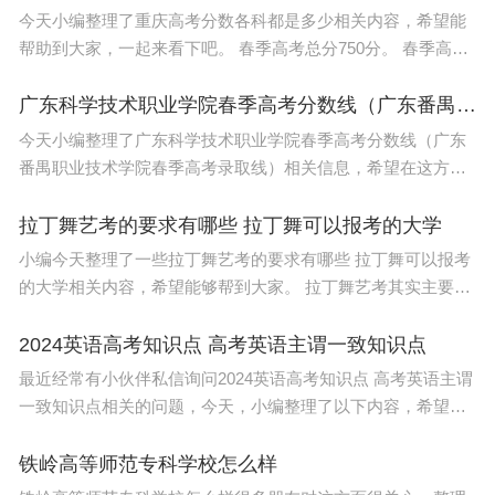
今天小编整理了重庆高考分数各科都是多少相关内容，希望能
帮助到大家，一起来看下吧。 春季高考总分750分。 春季高考
总分750分，其中专业技能考试满分230分，专业理论考试满分
200分，非语言考试
广东科学技术职业学院春季高考分数线（广东番禺职业技术学院春季高考录取线）
今天小编整理了广东科学技术职业学院春季高考分数线（广东
番禺职业技术学院春季高考录取线）相关信息，希望在这方面
能够更好的大家。 2022年广东3+专业技能证书录取 春季高考
最低分数线： 广东
拉丁舞艺考的要求有哪些 拉丁舞可以报考的大学
小编今天整理了一些拉丁舞艺考的要求有哪些 拉丁舞可以报考
的大学相关内容，希望能够帮到大家。 拉丁舞艺考其实主要是
根据体育舞蹈艺考来的，不同省份略有差异。考试内同基本上
分为五项：形体观察，芭
2024英语高考知识点 高考英语主谓一致知识点
最近经常有小伙伴私信询问2024英语高考知识点 高考英语主谓
一致知识点相关的问题，今天，小编整理了以下内容，希望可
以对大家有所帮助。 英语 完形填空 为什么难？对90%的同学
来说，完形填空得不了高
铁岭高等师范专科学校怎么样