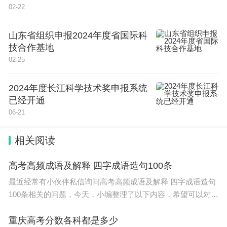
02-22
物，既可以了解是什么组成了排放的混合物，也可以
从测量中去除二氧化碳、甲烷和一氧化碳的背景水
山东省组织申报2024年度省国际科
平。研究人员表示，这种方法也可以用于对其他行业
技合作基地
进行更全面的排放监测。
02-25
2024年度长江科学技术奖申报系统
这些发现有助于描绘出油砂污染的更广阔图景，为此
已经开通
前强调甲烷排放高于预期的研究提供了补充。此前，
06-21
Liggio团队还报告称，沥青砂的温室气体排放量比行
业用标准技术测量的温室气体排放量高出约30%。Li
相关阅读
ggio指出，加拿大政府正在与工业界和其他合作伙伴
高考高频成语及解释 四字成语造句100条
合作，了解这种差异的来源。
最近经常有小伙伴私信询问高考高频成语及解释 四字成语造句
100条相关的问题，今天，小编整理了以下内容，希望可以对大
相关论文信息：https://doi.org/10.1126/science.adj6
家有所帮助。 A. 20个成语积累,包括出处,意思及造句词典 语文
233
积累之成语篇
重庆高考分数各科都是多少