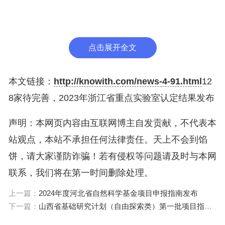
128家（详见附件2）对照上述15家全省重点实验室
的做法和标准，按照进一步明晰战略定位、凝练主攻
方向、强化协同创新、明确经费投入、创新体制机制
点击展开全文
的要求，完善建设方案，并开展试运行，符合条件的
予以认定。我厅将组织召开专题会议开展培训、明确
本文链接：
http://knowith.com/news-4-91.html
12
具体工作要求。
8家待完善，2023年浙江省重点实验室认定结果发布
三、各主管部门和依托单位要强化主体责任，按照全
声明：本网页内容由互联网博主自发贡献，不代表本
省重点实验室建设要求，强化实验室战略定位，严格
站观点，本站不承担任何法律责任。天上不会到馅
对照实验室组建方案的要求，按目标导向、需求导
饼，请大家谨防诈骗！若有侵权等问题请及时与本网
向、问题导向和科学前沿导向，既突出科学前沿，更
联系，我们将在第一时间删除处理。
强化应用牵引，深化体制机制创新，加大投入做好实
上一篇：
2024年度河北省自然科学基金项目申报指南发布
验室建设运行的支撑保障，切实将实验室打造成为高
下一篇：
山西省基础研究计划（自由探索类）第一批项目指南发布
水平基础研究、应用基础研究和前沿技术研究的战略