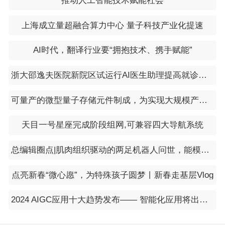
推动人工智能技术赋能社会
上海成立量超融合算力中心 量子科技产业化提速
AI时代，翻译行业要“拥抱技术、携手赋能”
浙大邵逸夫医院新院区试运行AI医生助理提高就诊效率
可量产的微型量子存储元件制成，为实现大规模产业化铺路
天目一号星座完成阶段组网,可兼容四大导航系统
总编辑圈点|肌肉组织驱动的两足机器人问世，能模仿人类步态行走和急转弯
点亮新春“微心愿”，为特殊孩子圆梦丨新春走基层Vlog
2024 AIGC应用十大趋势发布—— 智能化应用将出现爆发式增长