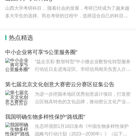
山西大学考研科目， 随着社会的发展，考研已经成为了越来越
多大学生的选择。而在考研的过程中，选择适合自己的科目是
非常重要的一步。新传考研科目？今天，我们就来探讨一下新
传考研科目。一、新闻传播学基础理论新闻传
热点精选
中小企业将可享“5公里服务圈”
“益企京彩·数智转型”中小微企业数智化转型服务
行动近日走进海淀区。市经信局相关负责人介
绍，今年将集聚市区两级政府和市场服务主体的
第七届北京文化创意大赛密云分赛区征集公告
资源力量，为中小企业打造“5公里服务圈”，推
动广大中小企业数字化升级和高质量发
为进一步挖掘本地区优秀创意设计项目，打造密
云区独具特色的文化品牌，推动密云文化产业高
质量发展，区委宣传部将举办第七届北京文创大
我国明确生物多样性保护“路线图”
赛密云分赛区赛事，现公告如下：一、参赛条件
1.参赛项目符合
生态环境部1月18日发布《中国生物多样性保护
战略与行动计划（2023—2030年）》（以下简