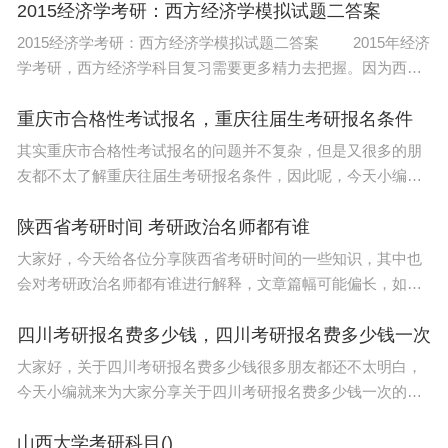
2015经济学考研：西方经济学模拟试题二答案
2015经济学考研：西方经济学模拟试题二答案 2015年经济
学考研，西方经济学科目复习需要更多精力去把握。因为西方
经济学的理论体系比较复杂，研究方法也很多，有很多纯理论
的东西需要大家去理解记忆，也有很多纯数据
重庆市合格性考试报名，重庆往届生考研报名条件
其实重庆市合格性考试报名的问题并不复杂，但是又很多的朋
友都不太了解重庆往届生考研报名条件，因此呢，今天小编就
来为大家分享重庆市合格性考试报名的一些知识，希望可以帮
助到大家，下面我们一起来看看这个问题的分析
陕西省考研时间 考研政治名师都有谁
大家好，今天给各位分享陕西省考研时间的一些知识，其中也
会对考研政治名师都有谁进行解释，文章篇幅可能偏长，如果
能碰巧解决你现在面临的问题，别忘了关注本站，现在就马上
开始吧！本文目录考研政治客观题32分，大题写的都很
四川考研报名费多少钱，四川考研报名费多少钱一次
大家好，关于四川考研报名费多少钱很多朋友都还不太明白，
今天小编就来为大家分享关于四川考研报名费多少钱一次的知
识，希望对各位有所帮助！本文目录考研班费用一般多少钱大
专考研的费用高吗四川大学研究生2023学费多
山西大学考研科目()