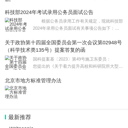
称行动计划），明确我国新时期生物多样性保护
科技部2024年考试录用公务员面试公告
战略部署、优先领域和优先行动，为各部门各地
区推进生物多样性保护提供指引。行动计划提
根据公务员录用工作有关规定，现就科技部
出，到203
2024年录用公务员面试有关事项公告如下：
一、面试确认与资格复审 请进入面试的
关于政协第十四届全国委员会第一次会议第02948号
考生（名单见附件1）于2024年1月22日12:00前
（科学技术类135号）提案答复的函
确认是否参加面试，确认方式
国科提案基〔2023〕第49号施卫东委员：
您提出的《关于着力提升高校和科研院所大型科
研仪器开放共享的提案》收悉。经认真研究并商
北京市地方标准管理办法
教育部，现答复如下。 加强大型科研仪器开
放共享是提高科技资
最新推荐