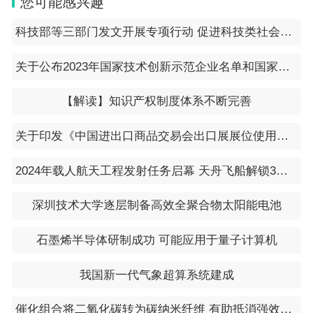
您可能感兴趣
科技部等三部门发文开展专项行动 促进科技类社会团体发挥学术自律自净作用
关于公布2023年国家技术创新示范企业名单和国家技术创新示范企业复核评价结果的通知（工信部科函〔2024〕7号）
【解读】知识产权制度体系不断完善
关于印发《中国进出口商品交易会出口展展位使用管理规定》的通知（会字〔2023〕55号）
2024年载人航天工程发射任务启幕 天舟飞船解锁3小时“速运”模式
深圳技术大学逐层制备高效全聚合物太阳能电池
石墨烯半导体研制成功 可能应用于量子计算机
我国新一代气象超算系统建成
催化组合将二氧化碳转为碳纳米纤维 有助抵消强效温室气体排放