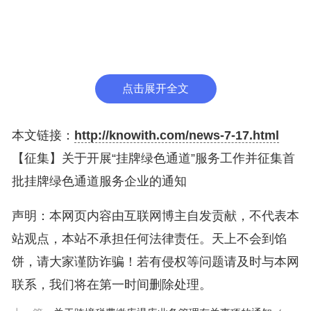
2.最近两年营业收入平均不低于3000万元且最
近一年营业收入增长率不低于20%，或者最近两年营
业收入平均不低于5000万元；
3.最近两年累计研发投入占最近两年累计营业
点击展开全文
收入比例不低于5%，或者最近两年研发投入累计不
低于1000万元。同时最近24个月获得专业机构投资
本文链接：
http://knowith.com/news-7-17.html
者股权投资金额不低于2000万元。
【征集】关于开展“挂牌绿色通道”服务工作并征集首
批挂牌绿色通道服务企业的通知
二、服务内容
声明：本网页内容由互联网博主自发贡献，不代表本
（一）组建服务小组
站观点，本站不承担任何法律责任。天上不会到馅
市经济和信息化局根据绿通企业主营业务、行
饼，请大家谨防诈骗！若有侵权等问题请及时与本网
业、细分赛道、财务情况等信息，制定初步绿通服务
联系，我们将在第一时间删除处理。
方案，组建服务小组。服务小组主要由市经济和信息