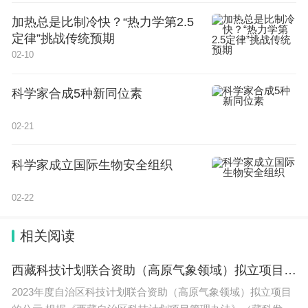
申请方式：填写附件《“挂牌绿色通道服务”企业
加热总是比制冷快？“热力学第2.5
申请表》并发送至linyuan@bjotc.cn
定律”挑战传统预期
02-10
征集家数：首批拟征集50家企业纳入绿通服务
名单
科学家合成5种新同位素
联系人员：市经济和信息化局中小企业处 林源
02-21
联系方式：010-55520841；18811167776
科学家成立国际生物安全组织
附件：“挂牌绿色通道服务”企业申请表
02-22
北京市经济和信息化局
相关阅读
2024年1月23日
西藏科技计划联合资助（高原气象领域）拟立项目公示
2023年度自治区科技计划联合资助（高原气象领域）拟立项目