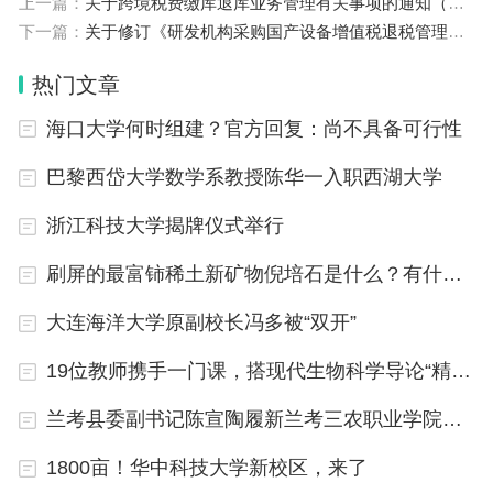
上一篇：
关于跨境税费缴库退库业务管理有关事项的通知（银发〔2024〕4号）
化局、北股交相关业务人员组成，同时发挥券商等中
下一篇：
关于修订《研发机构采购国产设备增值税退税管理办法》的公告（国家税务总局公告2023年第20号）
介机构的专业经验优势，协同开展绿通服务工作。
热门文章
（二）北京区域性股权市场入板
海口大学何时组建？官方回复：尚不具备可行性
对于尚未进入北京区域性股权市场的企业，服
巴黎西岱大学数学系教授陈华一入职西湖大学
务小组将为企业提供一对一、手把手式的入板服务工
浙江科技大学揭牌仪式举行
作，引导企业快速、零成本进入北京区域性股权市
刷屏的最富铈稀土新矿物倪培石是什么？有什么用？
场；对于已经进入北京区域性股权市场的企业，服务
小组直接为企业提供相关服务。
大连海洋大学原副校长冯多被“双开”
19位教师携手一门课，搭现代生物科学导论“精神骨架”
（三）绿通服务核心内容
兰考县委副书记陈宣陶履新兰考三农职业学院院长
根据《全国中小企业股份转让系统股票公开转
让并挂牌审核指引——区域性股权市场创新型企业申
1800亩！华中科技大学新校区，来了