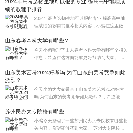
2024年高考选物生地可以报的专业 提高高中地理成
段，即兴表演，舞蹈基础知识等。 基本功考核
绩的教辅书推荐
主要看考生的开度、软
2024年高考选物生地可以报的专业 提高高中地
理成绩的教辅书推荐相关内容，小编在这里做了
整理，希望能对大家有所帮助，关于2024年高
山东春考本科大学有哪些？
考选物生地可以报的专业 提高高中地理成绩的
教辅书推荐信息，一起来了
今天小编整理了山东春考本科大学有哪些？相关
信息，希望在这方面能够更好帮助到大家。 山
东春季高考本科大学录取分数线如下 1、专业类
山东美术艺考2024好考吗 为何山东的美考竞争如此
别：现代农艺，分数线：533分。 2、专业类
激烈？
别：食品加工，分
今天小编为大家带来了山东美术艺考2024好考
吗 为何山东的美考竞争如此激烈？，希望能帮
助到大家，一起来看看吧！ 山东省2023年美术
苏州民办大专院校有哪些
艺考最新政策如下： 除经教育部批准的部分独
立设置本科艺术院
小编今天整理了一些苏州民办大专院校有哪些相
关内容，希望能够帮到大家。 苏州大专院校排