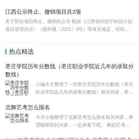
江西公示终止、撤销项目共2项
关于部分项目终止、撤销的公示 根据《江西省科技厅科技计划
项目管理办法》（赣科规〔2021〕3号）等有关规定，经研
究，现对1项终
热点精选
枣庄学院历年分数线（枣庄职业学院近几年的录取分
数线）
小编今天整理了一些枣庄学院历年分数线（枣庄
职业学院近几年的录取分数线）相关内容，希望
能够帮到大家。 枣庄学院历年分数线如下： 20
北舞艺考怎么报名
23年： 文科本科一批：理科478分，文科479
分。
今天小编整理了北舞艺考怎么报名相关内容，希
望能帮助到大家，一起来看下吧。 舞蹈艺考考
试内容有把上搬、控腿，横叉，下腰，舞蹈片