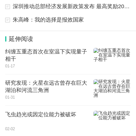
报与审核（试行）》，绿色通道机制是区域性股权市
深圳推动总部经济发展新政策发布 最高奖励2000万
场企业申请新三板挂牌的便利机制之一，为在区域性
朱高峰：我的选择是报效国家
股权市场挂牌的专精特新中小企业、专精特新“小巨
人”企业、制造业单项冠军企业，或“专精特新”专板培
延伸阅读
育层企业等四类企业，开通审核“快车道”，提供申报
纠缠五重态首次在室温下实现量子
前咨询、优先受理、快速审核等专项支持措施，提高
相干
企业申报挂牌效率。同时，北股交与中国证券登记结
01-17
算有限责任公司建立登记结算快速通道，加速企业取
得挂牌函后的股权登记流程，并持续为绿通企业提供
研究发现：火星在远古曾存在巨大
湖泊和河流三角洲
后续融资、上市等资本市场服务。
01-31
三、申报方式
飞虫趋光或因定位能力被破坏
申请时间：2024年1月22日-2024年2月29日
02-02