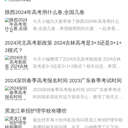
陕西2024年高考用什么卷,全国几卷
今天小编为大家带来了陕西2024年高考用什么
卷,全国几卷，希望能帮助到大家，一起来看看
吧！ 2024年陕西高考用 全国乙卷，由教育部考
2024河北高考新政策 2024吉林高考是3+3还是3+1+
试中心组织命制的满分750分，其中语文150
2模式？
分、数学150分、英语150
今天小编整理了2024河北高考新政策 2024吉林
高考是3+3还是3+1+2模式？相关信息，希望在
这方面能够更好的大家。 河北2024单招政策如
2024深圳春季高考报名时间 2023广东春季考试时间
下： 单独招生是教育部为进一步完善具有中国
特色的高等职
2024深圳春季高考报名时间 2023广东春季考试
时间很多朋友对这方面很关心，整理了相关文
章，供大家参考，一起来看一下吧！ 其他信
黑龙江单招护理学校有哪些
息： 广东2023年春季高考：依学考录取将于202
2年11月1日至10日报名。
最近经常有小伙伴私信询问黑龙江单招护理学校
有哪些相关的问题，今天，小编整理了以下内