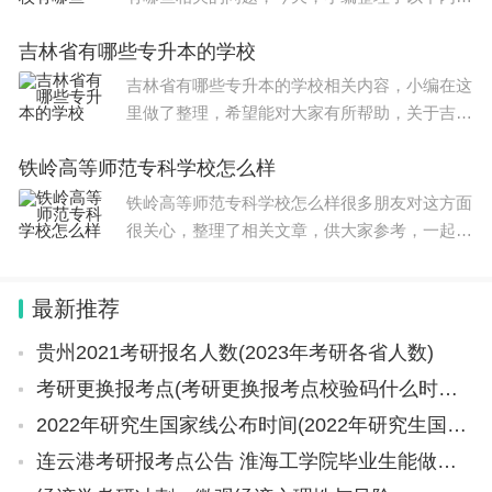
容，希望可以对大家有所帮助。 参考去年的高
吉林省有哪些专升本的学校
职单招招生计划，有护理的公办学校有：黑龙江
护理高等专科学校、大庆医
吉林省有哪些专升本的学校相关内容，小编在这
里做了整理，希望能对大家有所帮助，关于吉林
省有哪些专升本的学校信息，一起来了解一下
铁岭高等师范专科学校怎么样
吧！ 1，长春财经学院 长春财经学院（Changch
un University Of Financ
铁岭高等师范专科学校怎么样很多朋友对这方面
很关心，整理了相关文章，供大家参考，一起来
看一下吧！ 铁岭专科大学名单有 铁岭师范高等
专科学校 、辽宁职业学院、辽宁工程职业学
最新推荐
院、 铁岭卫生职业
贵州2021考研报名人数(2023年考研各省人数)
考研更换报考点(考研更换报考点校验码什么时候出)
2022年研究生国家线公布时间(2022年研究生国家线公布时间最新消息)
连云港考研报考点公告 淮海工学院毕业生能做老师的吗我不打算考研