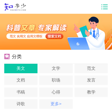
分类
美文
文学
范文
文档
职场
发言
书稿
心得
教学
诗歌
更多>