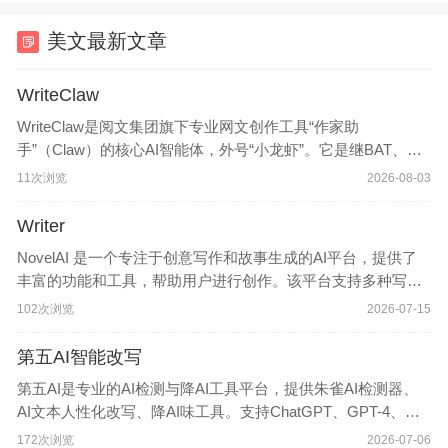
美文最新文章
WriteClaw
WriteClaw是阅文集团旗下专业网文创作工具“作家助
手”（Claw）的核心AI智能体，外号“小龙虾”。它是继BAT、字
节跳动等巨头布局内容创作AI之后，国内首个深度贴合网文创
11次浏览
2026-08-03
作场景的专属智能体。作家助手WriteClaw官网入口网址
Writer
NovelAI 是一个专注于创意写作和故事生成的AI平台，提供了
丰富的功能和工具，帮助用户进行创作。该平台支持多种写作
形式，包括小说、诗歌、故事创作等，并提供多种AI模型供用
102次浏览
2026-07-15
户选择，以适应不同的创作需求。用户可以通过输入
第五AI智能改写
第五AI是专业的AI检测与降AI工具平台，提供朱雀AI检测器、
AI文本人性化改写、降AI味工具。支持ChatGPT、GPT-4、文
心一言等AI生成内容检测，一键将AI文本转换为自然人类写作
172次浏览
2026-07-06