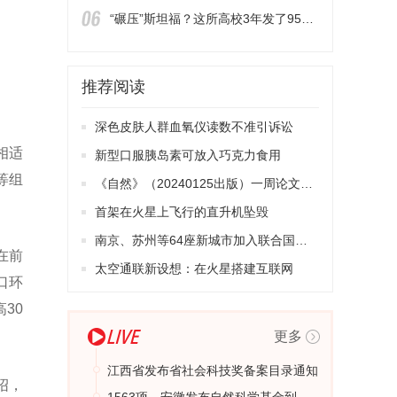
“碾压”斯坦福？这所高校3年发了95篇高被引数学论文
推荐阅读
深色皮肤人群血氧仪读数不准引诉讼
相适
新型口服胰岛素可放入巧克力食用
等组
《自然》（20240125出版）一周论文导读
首架在火星上飞行的直升机坠毁
南京、苏州等64座新城市加入联合国教科文组织全球学习型城市网络
在前
太空通联新设想：在火星搭建互联网
口环
30
更多
江西省发布省社会科技奖备案目录通知
绍，