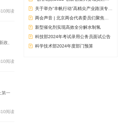
关于举办“丰帆行动”高精尖产业路演专场活动的通知
310阅读
两会声音 | 北京两会代表委员们聚焦这些科技热点→
新型催化剂实现高效全分解水制氢
科技部2024年考试录用公务员面试公告
新政、
科学技术部2024年度部门预算
310阅读
上第一
310阅读