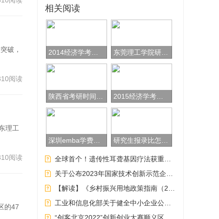
310阅读
相关阅读
大突破，
2014经济学考研辅导：宏观经济学案例分析(1)
东莞理工学院研究生(东莞理工学院研究生院)
310阅读
陕西省考研时间 考研政治名师都有谁
2015经济学考研：西方经济学模拟试题二
东理工
深圳emba学费多少 深圳读emba需要多少钱
研究生报录比怎么查(大学研究生报录比怎么查)
310阅读
全球首个！遗传性耳聋基因疗法获重要突破
关于公布2023年国家技术创新示范企业名单和国家技术创新示范企业复核评价结果的通知（工信部科函〔2024〕7号）
【解读】《乡村振兴用地政策指南（2023年）》
工业和信息化部关于健全中小企业公共服务体系的指导意见（工信部企业〔2023〕213号）
区的47
“创客北京2022”创新创业大赛顺义区级赛暨第三届“创新顺义”创新创业大赛启动的通知