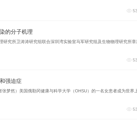
5
染的分子机理
物理研究所卫涛涛研究组联合深圳湾实验室马军研究组及生物物理研究所章
5
和强迫症
记者张梦然）美国俄勒冈健康与科学大学（OHSU）的一名女患者成为世界
的
5