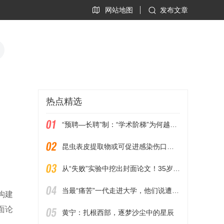
网站地图
发布文章
热点精选
“预聘—长聘”制：“学术阶梯”为何越爬越长
昆虫表皮提取物或可促进感染伤口愈合
从“失败”实验中挖出封面论文！35岁博后回国即任“985”教授
当最“痛苦”一代走进大学，他们说遭遇了“单轨制”人生
构建
面论
黄宁：扎根西部，逐梦沙尘中的星辰