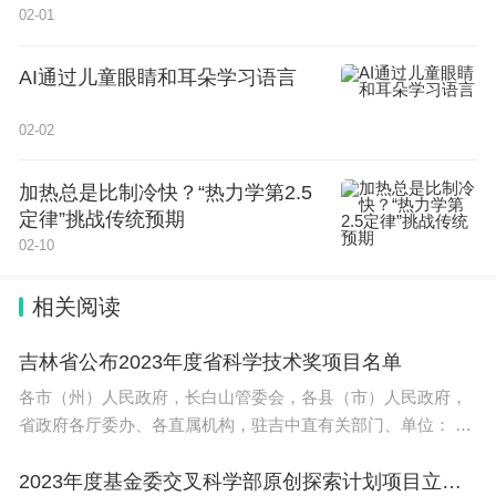
02-01
克鲁斯说，这些压力会让美国高校中的非裔女性疲惫不堪，并
导致“倦怠、自我怀疑和追求极致完美的倾向”。
AI通过儿童眼睛和耳朵学习语言
克鲁斯还对美国哈佛大学首位非裔女校长克劳丁·盖伊（Claudin
e Gay）的辞职表示了同样的担忧。1月2日，盖伊在上任仅6个
月后，就因对校园“反犹”主义的言论和抄袭指控备受争议，最
02-02
终选择辞职。
“哈佛大学历史上有过这样的经历吗？为什么第一位非裔女性会
加热总是比制冷快？“热力学第2.5
遭遇这些，而这些白人男性领导却没有？”这让同为非裔女性学
者的克鲁斯质疑，在高校担任领导角色是否真的值得，“我没有
定律”挑战传统预期
看到非裔女性在这些位置上取得成功”。
02-10
研究表明，学术界的非裔女性，尤其是教职员和学者，会受到
更严格的评判和评价。她们还经常被要求做更多的服务和学生
相关阅读
辅导等工作，在获得终身职位上也面临着巨大的障碍。
这种对黑人女性的歧视在学术界持续且普遍存在。凯西娅·托马
吉林省公布2023年度省科学技术奖项目名单
斯（Kecia Thomas）博士曾写过一篇名为《从宠物到威胁》
（Pet to Threat）的文章，剖析了一种现象：黑人女性在工作中
各市（州）人民政府，长白山管委会，各县（市）人民政府，
一开始会受到欢迎，但随着时间推移，她们会被同事视为一种
威胁。
省政府各厅委办、各直属机构，驻吉中直有关部门、单位： 为
深
2021年的一篇论文研究发现，黑人女性面临“同行、上司和学生
2023年度基金委交叉科学部原创探索计划项目立项清单公布
对其能力的怀疑，较低的教学评价，对娱乐性的期望，过重的