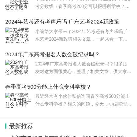
考分数线（春季高考200分可以报哪所学校？）
相关文章，一起来看一下吧。 178分。广州涉外
2024年艺考还有考声乐吗 广东艺考2024新政策
经济职业技术学院经广东省人民政府批准、教育
部备案的民办全日制普
小编给大家带来了2024年艺考还有考声乐吗 广
东艺考2024新政策相关文章，一起来看一下
吧。 2024四川艺考时间如下：美术与设计类：2
2024年广东高考报名人数会破纪录吗？
023年12月1日至13日。书法类：2023年12月第
二个周日。音乐类：2023年
2024年广东高考报名人数会破纪录吗？很多朋
友对这方面很关心，整理了相关文章，供大家参
考，一起来看一下吧！ 2023今年广东高考人数
春季高考500分能上什么专科学校？
大概是71.6万人。 其中文科生报名人数为38.2万
人，理科生报名人
最近经常有小伙伴私信询问春季高考500分能上
什么专科学校？相关的问题，今天，小编整理了
以下内容，希望可以对大家有所帮助。 2023年
春季高考录取分数线如下： 2023年的春季高考
最新推荐
录取分数线总体