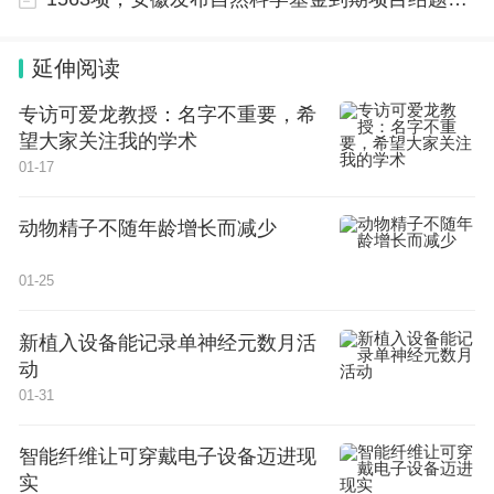
林肯大学校友会主席谢尔曼·邦兹（Sherman Bond
s）称，贝利的自杀让学校“充满了绝望、不满和失
延伸阅读
望”。校友们也纷纷呼吁立即解雇莫斯利，并称身为
专访可爱龙教授：名字不重要，希
白人的莫斯利一开始就不应该被选为传统非裔大学的
望大家关注我的学术
领导者。上周五，许多学生围在校董事会会议室外，
01-17
希望向校方领导询问大学关于此事的回应和计划。
动物精子不随年龄增长而减少
非裔女性学者的危机
01-25
贝利的去世，不仅让历史悠久的非裔大学陷入了混乱，还引发
新植入设备能记录单神经元数月活
了全美范围内关于黑人女性在学术界面临的挑战和心理健康问
题等讨论。
动
01-31
“学术界对非裔女性的标准截然不同。”美国俄亥俄州立大学战
略传播讲师贾斯敏·罗伯茨-克鲁斯（Jasmine Roberts-Crews）
说，“许多非裔普遍认为，自己必须加倍努力工作，才能获得白
人一半的尊重、赞誉和同情。而非裔女性在高等教育中要经常
智能纤维让可穿戴电子设备迈进现
经历种族主义和性别歧视的复合压迫，这种情况更为糟糕。”
实