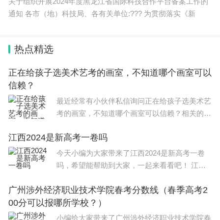
关于组织开展2024年度黑龙江省国际科技合作平台备案工作的
https://www.essence.com/op-ed/opinion-dr-antoinette-candia-b
ailey-death-empathetic-leadership/
通知 各市（地）科技局、各有关单位:??? 为贯彻落实《新
https://www.nbcnews.com/news/nbcblk/lincoln-university-presi
dent-paid-leave-days-vp-student-affairs-dies-s-rcna133723
https://www.forbes.com/sites/janicegassam/2024/01/16/acade
mia-is-failing-black-women-a-brief-examination-of-misogynoir-
热点精选
within-the-academy/?sh=7fc8e3963adc
https://www.bet.com/article/pgascs/hbcu-president-on-leave-aft
er-administrator-suicide
https://krcgtv.com/news/local/emails-surface-from-lus-vp-of-stu
正在给孩子选美术艺考的画室，不知道哪个画室可以
dent-affairs-sent-the-day-she-died-by-suicide#
信赖？
https://www.lincolnu.edu/news/2023/04/candia-bailey-vp-studen
t-affairs.html
最近经常有小伙伴私信询问正在给孩子选美术艺
https://www.usatoday.com/story/news/education/2024/01/12/lin
coln-university-president-leave-sudden-death/72205406007/
考的画室，不知道哪个画室可以信赖？相关的问
https://www.legacy.com/us/obituaries/name/antoinette-candia-b
ailey-obituary?id=54075217
题，今天，小编整理了以下内容，希望可以对大
江西2024是新高考一卷吗
家有所帮助。 美术艺考学校排名是：中央美术
学院、中国美术学院、
今天小编为大家带来了江西2024是新高考一卷
吗，希望能帮助到大家，一起来看看吧！ 江西2
024是新高考二卷。 一、江西省高考试卷的类型
广州涉外经济职业技术学院春考分数线（春季高考2
江西省高考试卷分为A、B两个版本，其中A卷是
00分可以报哪所学校？）
江
小编给大家带来了广州涉外经济职业技术学院春