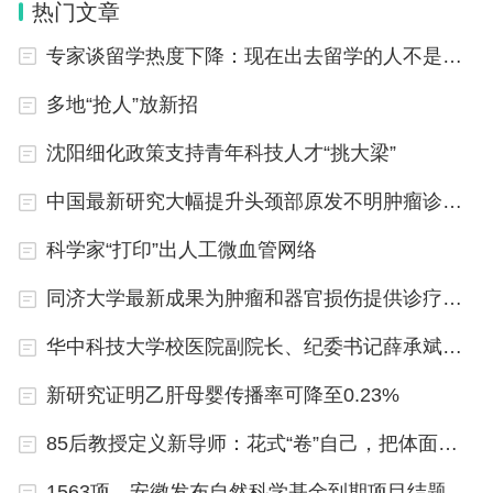
热门文章
尽管贝利工作努力，经常加班，但校方对她的工作评价很低。
贝利在邮件中透露，她在2023年11月的专业评估中只得到36分
专家谈留学热度下降：现在出去留学的人不是太多了，而是太少
（满分100分）, 而且没有人向她说明为什么她的分数这么低。
多地“抢人”放新招
去年11月，贝利曾给校董事会和莫斯利发邮件提出自己抑郁症
和焦虑症的心理问题，希望寻求帮助。但校方表示不会参与人
事管理问题，莫斯利也忽视了她的邮件，而且在与她当面交流
沈阳细化政策支持青年科技人才“挑大梁”
时对此话题避而不谈。
中国最新研究大幅提升头颈部原发不明肿瘤诊断准确率
1月3日，莫斯利在解雇信中表达了对贝利工作表现的“严重担
忧”，并称其不遵守管理规范、未经批准向学生收取不合规的住
宿费，导致学校收入受损等。
科学家“打印”出人工微血管网络
莫斯利还在信中通知贝利需要即刻行政休假，直到2月份解雇生
同济大学最新成果为肿瘤和器官损伤提供诊疗新思路
效，并在那个时候必须搬离校园公寓，否则校警将立即带走贝
利，并搬走她的个人物品。
华中科技大学校医院副院长、纪委书记薛承斌接受审查调查
莫斯利于2022年担任林肯大学校长，具有20多年的高等教育经
验，其中有14年都在传统非裔大学工作。
新研究证明乙肝母婴传播率可降至0.23%
1月8日，贝利自杀。她在给莫斯利的邮件中写道：“你无意让我
85后教授定义新导师：花式“卷”自己，把体面还给学生
担任副校长，故意骚扰和欺辱我，并通过贬低和看我失败而得
到满足。你已经对我造成了足够多的伤害。”
1563项，安徽发布自然科学基金到期项目结题通知