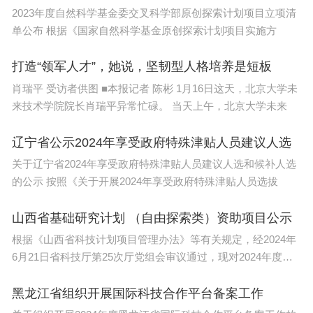
服务期望，以及较少的晋升机会”。与此同时，论文作者还强
调，黑人女性在教职员和行政职位中的比例都很低。
2023年度自然科学基金委交叉科学部原创探索计划项目立项清
单公布 根据《国家自然科学基金原创探索计划项目实施方
美国霍华德大学历史学助理教授阿什利·罗伯逊·普雷斯顿（Ashl
ey Robertson Preston）表示，希望贝利的去世能促使美国高校
领导采取具体措施，保护非裔女性学者的心理健康，希望各个
打造“领军人才”，她说，坚韧型人格培养是短板
机构可以确保教职员和管理者在面临危机时能够获得及时的心
理帮助。
肖瑞平 受访者供图 ■本报记者 陈彬 1月16日这天，北京大学未
来技术学院院长肖瑞平异常忙碌。 当天上午，北京大学未来
“我们不想让贝利成为一个失去意义的名字，希望贝利的去世可
以成为改变的火光，让我们用行动来纪念她。”罗伯逊说。
辽宁省公示2024年享受政府特殊津贴人员建议人选
关于辽宁省2024年享受政府特殊津贴人员建议人选和候补人选
的公示 按照《关于开展2024年享受政府特殊津贴人员选拔
参考来源：
https://www.insidehighered.com/news/governance/executive-le
adership/2024/01/12/lincoln-university-administrators-suicide-ro
ils
山西省基础研究计划 （自由探索类）资助项目公示
https://www.lincolnu.edu/news/2024/01/passing-of-dr-candia-bai
ley.html
根据《山西省科技计划项目管理办法》等有关规定，经2024年
https://www.lincolnu.edu/news/2024/01/statement-from-the-linc
6月21日省科技厅第25次厅党组会审议通过，现对2024年度第
oln-university-board-of-curators.html
https://twitter.com/ElleLett/status/1745807624157732990
一批山
https://hbcubuzz.com/2024/01/lincoln-university-president-plac
ed-on-administrative-leave-amid-dr-bonnie-baileys-passing/
黑龙江省组织开展国际科技合作平台备案工作
https://www.kcur.org/news/2024-01-14/lincoln-university-a-miss
ouri-hbcu-faces-reckoning-after-suicide-of-senior-leader