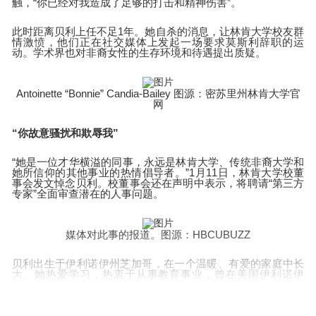
触，“你已经对我造成了足够的打击和精神伤害”。
此时距离贝利上任不足1年。她自杀的消息，让林肯大学校友群
情激愤，他们正在社交媒体上发起一场要求莫斯利辞职的运
动。学术界也对非裔女性的生存环境和待遇提出质疑。
Antoinette “Bonnie” Candia-Bailey 图源：密苏里州林肯大学官
网
“你故意骚扰和欺辱我”
“她是一位才华横溢的同事，永远是林肯大学、传统非裔大学和
她所信仰的其他事业的热情倡导者。”1月11日，林肯大学校董
事会发文悼念贝利。校董事会还在声明中表示，将聘请“第三方
专家”全面审查潜在的人事问题。
媒体对此事的报道。图源：HBCUBUZZ
贝利出生于伊利诺伊州芝加哥，在一个温暖、有爱的家庭中长
大。她热爱学习，热衷于从事教育事业，曾在美国伊利诺伊
州、北卡罗来纳州等多个州的大学担任高级管理人员，从事高
等教育工作 20 多年。2023年5月起，她在密苏里州林肯大学担
任主管学生事务的副校长。贝利表示，她最自豪的时刻就是199