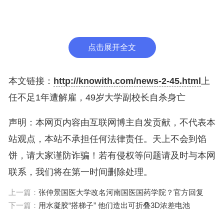
8年，那一年，她从密苏里州林肯大学顺利毕业，获得社会学学
士学位。
谁也料想不到，上任母校副校长仅仅8个月后，贝利会在告别人
世的邮件中写道：“林肯是我的起点，也是终点。”
点击展开全文
在当初的聘用公告中，贝利被描述为：一个在倡导社会正义和
变革方面拥有丰富经验的人。她热衷于研究自尊和身份发展，
尤其是非裔美国妇女的自尊和身份发展，并加强发展教育工
作。
本文链接：
http://knowith.com/news-2-45.html
上
任不足1年遭解雇，49岁大学副校长自杀身亡
贝利的阿姨拉唐娜·坎迪亚-弗拉纳根（LaDonna Candia-Flanag
an）对媒体表示，她在遇到的每个人身上都留下了不可磨灭的
印象。她天生性格外向，并因善良和富有同情心的天性而受到
钦佩。贝利的自信、独特以及挑战他人思想的能力使她成为真
声明：本网页内容由互联网博主自发贡献，不代表本
正的领导者。
站观点，本站不承担任何法律责任。天上不会到馅
“我相信多样性工作就像拼图，”贝利在公告中如是说，“我会努
饼，请大家谨防诈骗！若有侵权等问题请及时与本网
力帮助每个人在拼图中找到自己的位置。”
联系，我们将在第一时间删除处理。
然而，贝利在新位置上，遭遇了巨大的工作和精神压力。
上一篇：
张仲景国医大学改名河南国医国药学院？官方回复
据她的好友肖尼斯·希尔（Shaunice Hill）回忆，有一次碰面
下一篇：
用水凝胶“搭梯子” 他们造出可折叠3D浓差电池
时，贝利告诉她，“我只是想熬过去”。希尔觉得贝利整个人都
变了，“是的，她仍然面带微笑，但你可以看出她有些不对
劲。”