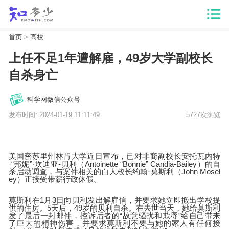
首页
>
高校
上任不足1年遭解雇，49岁大学副校长
自杀身亡
科学网微信公众号
发布时间: 2024-01-19 11:11:49
5727次浏览
美国密苏里州林肯大学近日宣布，已对非裔副校长安托瓦内特
·“邦妮”·坎迪亚-贝利（Antoinette “Bonnie” Candia-Bailey）的自
杀启动调查，与案件相关的白人校长约翰·莫斯利（John Mosel
ey）正接受带薪行政休假。
莫斯利在1月3日向贝利发出解雇信，并要求她立即搬出学校提
供的住房。5天后，49岁的贝利自杀。在去世当天，她给莫斯利
发了最后一封邮件，控诉后者的“故意骚扰和欺辱”给自己带来
了巨大的精神伤害，并要求莫斯利不要与她的家人有任何接