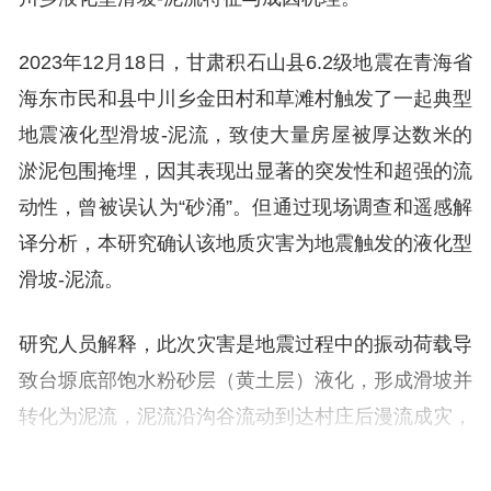
2023年12月18日，甘肃积石山县6.2级地震在青海省
海东市民和县中川乡金田村和草滩村触发了一起典型
地震液化型滑坡-泥流，致使大量房屋被厚达数米的
淤泥包围掩埋，因其表现出显著的突发性和超强的流
动性，曾被误认为“砂涌”。但通过现场调查和遥感解
译分析，本研究确认该地质灾害为地震触发的液化型
滑坡-泥流。
研究人员解释，此次灾害是地震过程中的振动荷载导
致台塬底部饱水粉砂层（黄土层）液化，形成滑坡并
转化为泥流，泥流沿沟谷流动到达村庄后漫流成灾，
并不是传统意义上的就地“砂涌”。同时，滑源区在液
化过程中具体表现为溃散性破坏和侧向扩离两种失稳