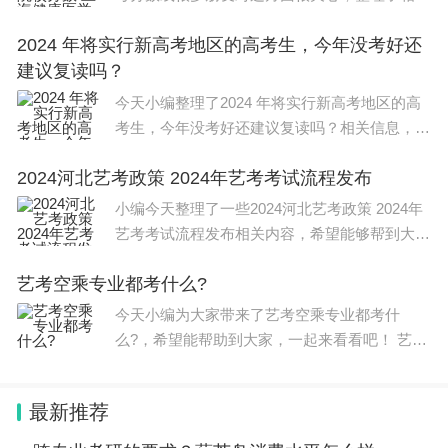
文章，供大家参考，一起来看一下吧！ 上海202
2024 年将实行新高考地区的高考生，今年没考好还
3春考分数线都在300分以上。 收分最高、最难
建议复读吗？
考的华东政法大学的
今天小编整理了2024 年将实行新高考地区的高
考生，今年没考好还建议复读吗？相关信息，希
望在这方面能够更好帮助到大家。 对于这些地
2024河北艺考政策 2024年艺考考试流程发布
区的高考生来说，现在的确是一个非常困难的时
期。在即将实施新高考
小编今天整理了一些2024河北艺考政策 2024年
艺考考试流程发布相关内容，希望能够帮到大
家。 2024河北艺考政策如下： 1、到2024年，
艺考空乘专业都考什么?
河北省将基本建立以统一高考为基础、艺术类省
级统一考试为
今天小编为大家带来了艺考空乘专业都考什
么?，希望能帮助到大家，一起来看看吧！ 艺考
规则重点（一）：根据教育部文件指示，2024
年以后，艺术类校考依然允许存在，只是需要在
最新推荐
省级统考基础上组织校考，积极采用线上