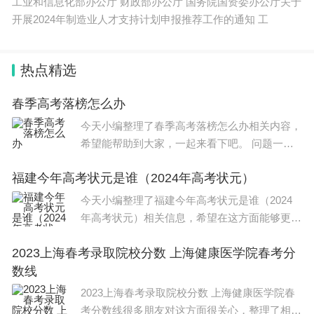
工业和信息化部办公厅 财政部办公厅 国务院国资委办公厅关于
开展2024年制造业人才支持计划申报推荐工作的通知 工
热点精选
春季高考落榜怎么办
今天小编整理了春季高考落榜怎么办相关内容，
希望能帮助到大家，一起来看下吧。 问题一：2
015年高考落榜生该怎么办 四条路 1等候补录，
福建今年高考状元是谁（2024年高考状元）
一些学校没有招满计划人数，会有补录，这个等
候时间非常让人心焦。
今天小编整理了福建今年高考状元是谁（2024
年高考状元）相关信息，希望在这方面能够更好
的大家。 理科状元钱炜楠，文科状元林佳雯。2
2023上海春考录取院校分数 上海健康医学院春考分
021福建理科状元钱炜楠，高考总分712分，就
数线
读于泉州实验中学，文科状元林佳
2023上海春考录取院校分数 上海健康医学院春
考分数线很多朋友对这方面很关心，整理了相关