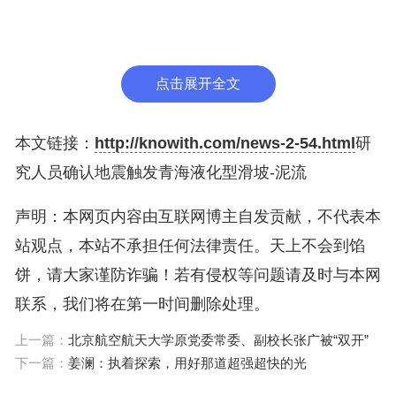
模式，有别于一般的滑坡。
研究人员认为，地震触发土体液化多发生在具有明显
点击展开全文
应变软化特征的饱水颗粒材料（粉质黄土、细砂等）
中。此类地质灾害发生具有突发性，失稳后往往呈流
本文链接：
http://knowith.com/news-2-54.html
研
体状远程运动，易造成灾难性后果，应引起高度重
究人员确认地震触发青海液化型滑坡-泥流
视。
声明：本网页内容由互联网博主自发贡献，不代表本
站观点，本站不承担任何法律责任。天上不会到馅
他们也表示，此类滑坡-泥流的形成条件、成因机
饼，请大家谨防诈骗！若有侵权等问题请及时与本网
理、液化判据、监测预警以及风险防控还需进一步深
联系，我们将在第一时间删除处理。
入研究。
上一篇：
北京航空航天大学原党委常委、副校长张广被“双开”
相关论文信息：https://doi.org/10.13203/J.whugis20
下一篇：
姜澜：执着探索，用好那道超强超快的光
240007