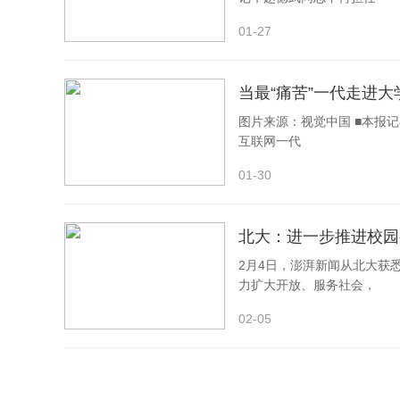
01-27
揭示宇宙早期星系演化–对星
当最“痛苦”一代走进大
图片来源：视觉中国 ■本报记
成果简介：
互联网一代
01-30
利用国际上的全波段大型观测设备，通过深场光
程。证实了“循环内流”是驱动星系内部恒星形成的关
北大：进一步推进校园
谱巡天望远镜的相关科学目标。研究成果发表于《Scie
2月4日，澎湃新闻从北大获
力扩大开放、服务社会，
推荐理由：
02-05
证实了“循环内流”是宇宙早期大质量星系形成的
展了未来巡天的科学目标。