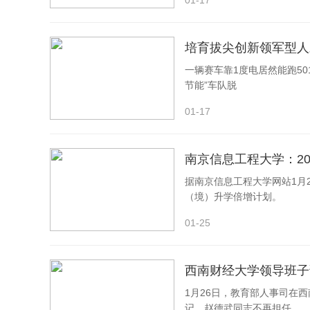
01-17
T细胞可以分为αβ T细胞和γδ T细胞。αβ
培育拔尖创新领军型人
富的基础。然而，围绕γδ T细胞的医学技术发展一
一辆赛车靠1度电居然能跑50
了肿瘤和病原体产生的一类名为“磷抗原”的脂类代谢
节能”车队脱
发表在《Nature》上的γδ T细胞免疫识别机制研
01-17
推荐理由：
南京信息工程大学：2
该成果是T细胞研究的突破性进展之一，有望为
据南京信息工程大学网站1月
大的学术和临床价值。
（境）升学倍增计划。
01-25
γδ T
西南财经大学领导班子
1月26日，教育部人事司在
记，赵德武同志不再担任