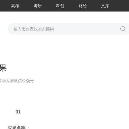
高考
考研
科创
财经
文库
果
清华大学微信公众号
01
成果名称：