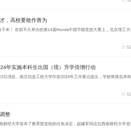
5
 T细胞在疫苗接种、自身免疫疾病治疗以及细胞治疗等医疗技术方面有
才，高校要敢作善为
直受到其免疫识别机制不明确的限制。团队通过10年的研究，详细
1千米！ 在前不久举办的第14届Honda中国节能竞技大赛上，北京理工大
产物，以及这些物质如何被γδ T细胞受体感知的分子机制。这项
究，为开启超越传统αβ T细胞框架的医疗技术路径带来新的可能性。
5
024年实施本科生出国（境）升学倍增行动
疫苗、自身免疫性疾病及免疫治疗带来崭新的医疗技术路线，具
22日消息，南京信息工程大学印发2024年工作要点提出，学校将落实本
5
细胞对肿瘤及病原体的捕获原理
调整
西南财经大学宣布了教育部党组的任免决定，赵建军同志任西南财经大学党
03