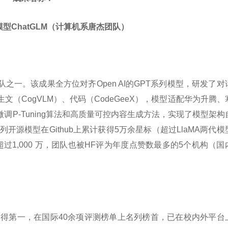
型ChatGLM（计算机系唐杰团队）
一。该成果全方位对齐Open AI的GPT系列模型，研发了对
ew）、图生文（CogVLM）、代码（CodeGeeX），模型适配华为升腾
P-Tuning算法和高质量可控内容生成方法，实现了模型架构
列开源模型在Github上累计获得5万余星标（超过LlaMA两代模
载量超过1,000 万，团队也被HF评为年度点赞数最多的5个机构（国
al上取得第一，在国际40余项评测榜单上名列榜首，已在校内外平台