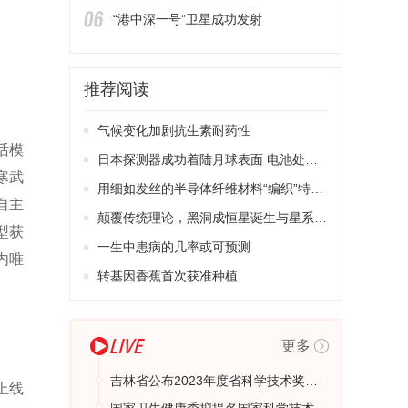
“港中深一号”卫星成功发射
推荐阅读
气候变化加剧抗生素耐药性
话模
日本探测器成功着陆月球表面 电池处于无法发电状态
、寒武
用细如发丝的半导体纤维材料“编织”特殊衣物
自主
颠覆传统理论，黑洞成恒星诞生与星系形成助推器
型获
一生中患病的几率或可预测
内唯
转基因香蕉首次获准种植
更多
吉林省公布2023年度省科学技术奖项目名单
上线