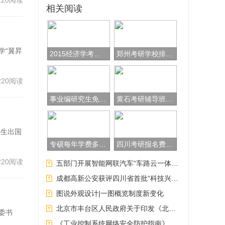
220阅读
相关阅读
着丰
阐释
学“翼昇
2015经济学考研：西方经济学模拟试题四
郑州考研学校排名，郑州天任考研班费用一般多少
最近
220阅读
事业编研究生免笔试(事业编研究生免笔试吗)
黄石考研辅导班？黄石一中复读班怎么样
有重
科生出国
专硕每年学费多少_
四川考研报名费多少钱，四川考研报名费多少钱一次
220阅读
五部门开展智能网联汽车“车路云一体化”应用试点工作
成都高新公安获评四川省首批“科技兴警示范建设单位”
图说外观设计|一图概览制度新变化
北京市丰台区人民政府关于印发《北京市丰台区碳达峰实施方案》的通知(丰政发〔2024〕1号)
委书
《工业控制系统网络安全防护指南》