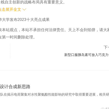
全栈自主创新的战略布局具有重要意义。
点击展开全文
华大学发布2023十大亮点成果
表本站观点，本站不承担任何法律责任。天上不会到馅饼，请大
在第一时间删除处理。
数对话大模型ChatGLM
下
02
新型口服胰岛素可放入巧克力
成果名称：
设计合成新思路
免疫识别机制（药学院张永辉团队）
团队在揭示电荷聚集对水性聚氨酯性能影响的研究中取得重要进展，相关