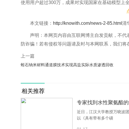
使用用户超过300万，成果对实现国家在基础模型上
本文链接：
http://knowith.com/news-2-85.html
清
声明：本网页内容由互联网博主自发贡献，不代
防诈骗！若有侵权等问题请及时与本网联系，我们将
千亿参
上一篇
蛭石纳米材料通道膜技术实现高盐实际水质渗透回收
相关推荐
专家找到水性聚氨酯的
γδ T细胞
近日，江汉大学教授万晓波
以《具有带有多个磺
成果简介：