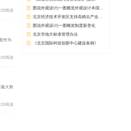
图说外观设计|一图概览外观设计本国优先权制度
220阅读
北京经济技术开发区支持高精尖产业人才创新创业实施办法（2.0版）
图说外观设计|一图概览制度新变化
北京市地方标准管理办法
边是作为
《北京国际科技创新中心建设条例》
220阅读
细过
代光
尽最大努
220阅读
，拓