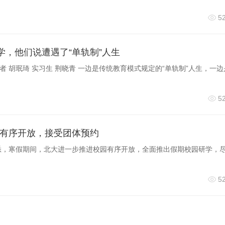
5
成果名称：
系循环内流的首次成像观测 （天文系蔡峥团队）
学，他们说遭遇了“单轨制”人生
者 胡珉琦 实习生 荆晓青 一边是传统教育模式规定的“单轨制”人生，一
5
谱观测，直接探测到早期宇宙中，星系周围气体进入星系的详
键，为理解星系“生态系统”及其演化迈出重要一步，启发了下一
有序开放，接受团体预约
nce》杂志上。
悉，寒假期间，北大进一步推进校园有序开放，全面推出假期校园研学，
5
关键，是国际上首次对宇宙早期星系“内流”进行的直接清晰成像