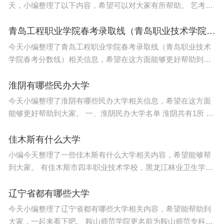
天，小编整理了以下内容，希望可以对大家有所帮助。 艺考比
较好考是美术、表演艺术考试和舞蹈艺术。 1、美术专业难
度，通过率高 美术
青岛工程职业学院春考录取线（青岛职业技术学院春考分数线）
今天小编整理了青岛工程职业学院春考录取线（青岛职业技术
学院春考分数线）相关信息，希望在这方面能够更好帮助到大
家。 录取最低分346分。 夏季高考录取平均分提升明显。今年
招生计划实现了大幅
淮阴有哪些民办大学
今天小编整理了淮阴有哪些民办大学相关信息，希望在这方面
能够更好帮助到大家。 一、淮阴民办大学名单 淮阴共有1所 民
办大学 ,名单为炎黄职业技术学院,该校是由台湾东南科技大学
创办人蒋志平先生
佳木斯有什么大学
小编今天整理了一些佳木斯有什么大学相关内容，希望能够帮
到大家。 有佳木斯市四丰职业技术学校，黑龙江林业卫生学校
等。本文将介绍佳木斯市四所职业技术学校的基本情况。
辽宁省都有哪些大学
今天小编整理了辽宁省都有哪些大学相关内容，希望能帮助到
大家，一起来看下吧。 鞍山师范学院更名前为鞍山师范专科学