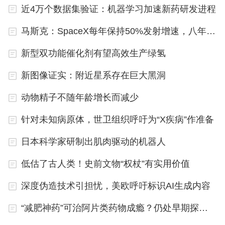
近4万个数据集验证：机器学习加速新药研发进程
像人脑那样在不同的神经元之间实现信息的传输交
互。不过，要让神经网络在实际中能有效工作，相关
马斯克：SpaceX每年保持50%发射增速，八年内送人类上火星
技术必须能够支撑大规模的神经网络计算，这就需要
新型双功能催化剂有望高效生产绿氢
硬件系统具有低成本、可延展等特点。此次开发的技
新图像证实：附近星系存在巨大黑洞
术可像搭积木一样连接神经元和突触集成元件，也恰
好具有相关潜力。
动物精子不随年龄增长而减少
针对未知病原体，世卫组织呼吁为“X疾病”作准备
日本科学家研制出肌肉驱动的机器人
低估了古人类！史前文物“权杖”有实用价值
深度伪造技术引担忧，美欧呼吁标识AI生成内容
“减肥神药”可治阿片类药物成瘾？仍处早期探索阶段