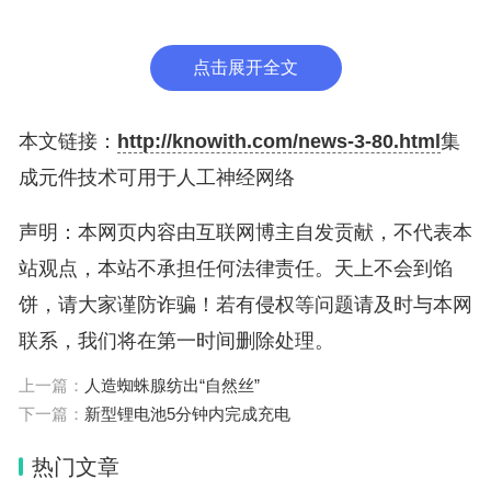
的调制，其可根据人工突触装置的突触权重进行调
整。团队还展示了将基于hBN的新兴设备用于低功
点击展开全文
耗、大规模AI硬件系统的潜力。
本文链接：
http://knowith.com/news-3-80.html
集
研究人员表示，人工神经网络硬件系统可用于有效处
成元件技术可用于人工神经网络
理现实生活中产生的大量数据，如智慧城市、医疗保
声明：本网页内容由互联网博主自发贡献，不代表本
健、下一代通信、天气预报和自动驾驶汽车。新研究
站观点，本站不承担任何法律责任。天上不会到馅
成果将通过显著减少能源使用，同时超越现有基于硅
饼，请大家谨防诈骗！若有侵权等问题请及时与本网
CMOS的器件的扩展限制，帮助改善碳排放等环境问
联系，我们将在第一时间删除处理。
题。
上一篇：
人造蜘蛛腺纺出“自然丝”
人脑可在极低功耗下高效执行复杂任务，人工智能的
下一篇：
新型锂电池5分钟内完成充电
研究者也一直致力于向人脑“取经”，从软件和硬件层
热门文章
面进行模仿。比如，让硬件模仿人脑神经元和突触，