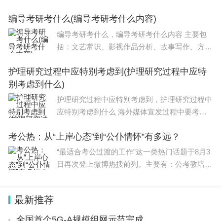
小编来为大家分享，希望可以帮助到大家，下面
编导考研考什么(编导考研考什么内容)
一起来看看吧！本文目录青海大学研究生复试流
程有谁知道青海大学研究生有奖学金吗
编导考研考什么，编导考研考什么内容 主要包
括：文艺常识、影视作品分析、故事写作、方案
策划、分镜头写作、编导创意、议论文写作、新
护理研究过程中应特别考虑到(护理研究过程中应特
闻评论、散文写作等。(1)文艺常识文艺常识考
别考虑到什么)
察的范围主要是最基础的文学和艺术
护理研究过程中应特别考虑到，护理研究过程中
应特别考虑到什么 海外媒体宣发过程中要考虑
到文化差异现阶段我国有很多企业都将产品销售
考公热：从“上岸心态”到“公仆情怀”有多远？
到了海外多个国家，由于品质出众，而且价格优
惠，因此在海外是很容易打开市场的，但
“最适合考公过渡的工作”这一类热门话题于8月3
日再次登上微博热搜前列。主要有：公考教培机
构工作、清闲一点的事业单位临时工作、门卫宿
管图书管理员等可独处岗位、用考研缓冲并保留
最新推荐
应届身份等。还有
全国首个5G-A规模组网示范完成