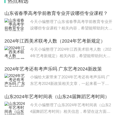
热点精选
山东省春季高考学前教育专业开设哪些专业课程？
今天小编整理了山东省春季高考学前教育专业开
设哪些专业课程？相关内容，希望能帮助到大
家，一起来看下吧。 山东春季高考学前教育专
2024年江西美术联考人数（2024年艺考新规定）
业开设春考学前教育专业理论比例划分： 幼儿
卫生学（试卷比例：20%） 幼儿
今天小编整理了2024年江西美术联考人数（202
4年艺考新规定）相关内容，希望能帮助到大
家，一起来看下吧。 2024年江西美术联考报名
2024年艺考还有考声乐吗 广东艺考2024新政策
人数：预计2.6万余人。 2024年江西美术联考报
名人数比2023年的3
小编给大家带来了2024年艺考还有考声乐吗 广
东艺考2024新政策相关文章，一起来看一下
吧。 2024四川艺考时间如下：美术与设计类：2
山东2024年艺考时间表（山东24届舞蹈艺考时间）
023年12月1日至13日。书法类：2023年12月第
二个周日。音乐类：2023年
今天小编整理了山东2024年艺考时间表（山东2
4届舞蹈艺考时间）相关信息，希望在这方面能