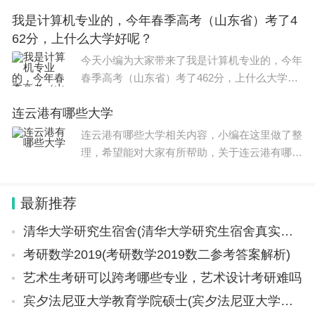
够更好帮助到大家。 山东艺考：美术与设计
我是计算机专业的，今年春季高考（山东省）考了4
类、书法类、音乐类、表（导）演类的笔试科目
62分，上什么大学好呢？
考试时间为2023年12月16日
今天小编为大家带来了我是计算机专业的，今年
春季高考（山东省）考了462分，上什么大学好
呢？，希望能帮助到大家，一起来看看吧！ 春
连云港有哪些大学
季高考总分750分。 春季高考总分750分，其中
专业技能考试满分230分，专
连云港有哪些大学相关内容，小编在这里做了整
理，希望能对大家有所帮助，关于连云港有哪些
大学信息，一起来了解一下吧！ 该学校如下：
1、东海县晶都双语学校，东海晶都双语学校是
最新推荐
一所全日制、全封闭的民
清华大学研究生宿舍(清华大学研究生宿舍真实照片)
考研数学2019(考研数学2019数二参考答案解析)
艺术生考研可以跨考哪些专业，艺术设计考研难吗
宾夕法尼亚大学教育学院硕士(宾夕法尼亚大学教育学院硕士学费)