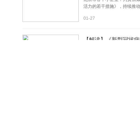
活力的若干措施》，持续推
01-27
【解读】《新型冠状病
为进一步指导各地做好新型冠
体方案》有关要求，国务院
01-27
北京市养老机构新型冠
首都严格进京管理联防联控协
机构新型冠状病毒感染防控
01-27