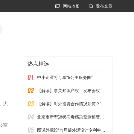
网站地图
发布文章
热点精选
中小企业将可享“5公里服务圈”
【解读】事关知识产权，发布会权威消息
，大
【解读】对外投资合作情况如何？“双节”促消费有哪些举措？……商务部回应近期经贸热点
北京市新型冠状病毒感染监测预警工作方案
公室
图说外观设计|局部外观设计专利申请概览