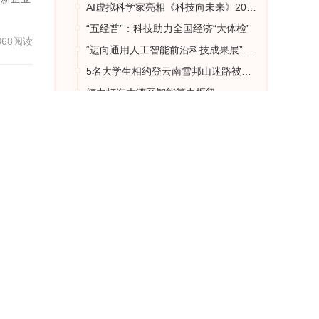
AI虚拟科学家亮相《科技向未来》2024跨年直播活动
“五经普”：科技助力全国经济“大体检”
368阅读
“迈向通用人工智能前沿科技成果展”即将举办
5名大学生相约登云南雪邦山迷路被困 怒江消防连夜搜救，5人被成功找到转移下山
倾力打造大湾区智能算力枢纽
”的总
热门文章
368阅读
中国科学院院士朱美芳：团队正在研究月壤纤维
他们在培养经得起导师打击，甚至能打倒导师的“拳击手”
59岁鲍鱼养殖专家、海南大学教授黄勃逝世
市养老
人形机器人设计组装“大工厂”研制成功
“碾压”斯坦福？这所高校3年发了95篇高被引数学论文
368阅读
人民热评：黄某某被严肃处理，学校不护犊子值得点赞