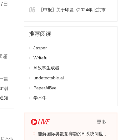
月7日
【申报】关于印发《2024年北京市汽车以旧换新补贴实施细则》的通知
推荐阅读
Jasper
家谨
Writefull
AI故事生成器
undetectable.ai
一篇
PaperAiBye
3”创
通知
学术牛
更多
能解国际奥数竞赛题的AI系统问世，接近人类破解复杂逻辑问题的最高水平
特新企业