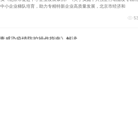
动中小企业梯队培育，助力专精特新企业高质量发展，北京市经济和
5
毒感染疫情防控操作指南》解读
状病毒感染疫情防控工作，落实《关于对新型冠状病毒感染实施“乙类乙管
联防联控机制综合组组织有关部门制定了《新型冠状病毒感染
5
状病毒感染防控工作方案
调机制办公室 北京新型冠状病毒感染疫情防控工作领导小组办公室北京
工作方案为贯彻落实国务院联防联控机制《关于对新型冠状
5