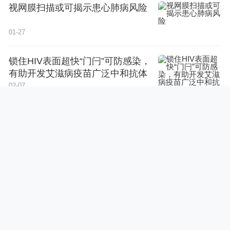
视网膜扫描或可揭示患心肺病风险
01-27
锁住HIV表面超快“门闩”可防感染，
有助开发艾滋病疫苗广泛中和抗体
02-07
科学家证实交变磁性存在
02-18
相关阅读
《中国博士后科学基金资助指南（2024年度）》发布
关于发布《中国博士后科学基金资助指南（2024年度）》的通
知 中博基字〔2024〕2号 各省、自治区、直辖市及新疆生产