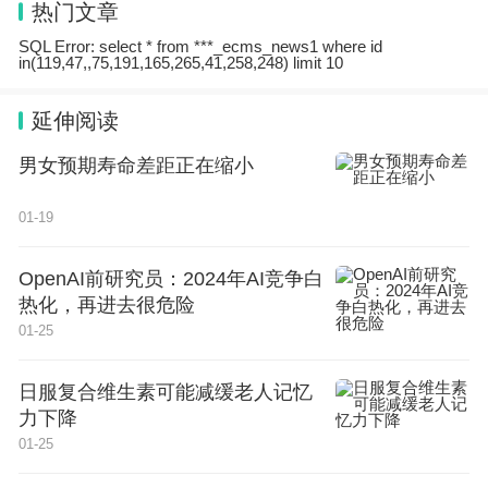
车联网平台、商品溯源平台和银行业务系统。研究成
热门文章
果在多家公司及金融、政府等机构得到应用。目前团
SQL Error: select * from ***_ecms_news1 where id
in(119,47,,75,191,165,265,41,258,248) limit 10
队正在与国内优势单位合作，开展Web3.0前沿技术
研究，并不断探索Web3.0在社交和政务等方面的产
延伸阅读
业应用。
男女预期寿命差距正在缩小
01-19
OpenAI前研究员：2024年AI竞争白
热化，再进去很危险
01-25
日服复合维生素可能减缓老人记忆
力下降
01-25