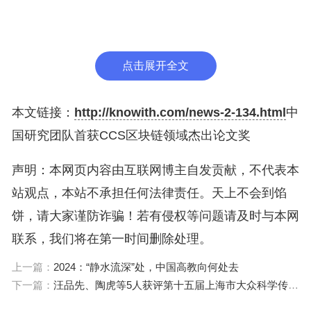
区块链的投票治理三阶段模型，并对接管攻击及其抵
抗模式进行了形式化描述。通过对攻击者与抵抗者之
间的博弈进行深入分析，并对多个主流区块链系统进
点击展开全文
行广泛的实证研究，该研究全面揭示了DPoS区块链
系统抵抗恶意接管能力的影响因素，包括其底层投票
本文链接：
http://knowith.com/news-2-134.html
中
治理系统的理论设计和实际运用，并提出了提高恶意
国研究团队首获CCS区块链领域杰出论文奖
接管抵抗能力的潜在策略。
声明：本网页内容由互联网博主自发贡献，不代表本
该论文第一作者为北京交通大学信息安全团队副教授
站观点，本站不承担任何法律责任。天上不会到馅
李超，通讯作者为北京交通大学信息安全团队教授王
饼，请大家谨防诈骗！若有侵权等问题请及时与本网
伟、刘吉强。论文合作单位包括匹兹堡大学与北京航
联系，我们将在第一时间删除处理。
空航天大学。北京交通大学信息安全团队建有“区块
上一篇：
2024：“静水流深”处，中国高教向何处去
链研究中心”和“智能交通数据安全与隐私保护技术北
下一篇：
汪品先、陶虎等5人获评第十五届上海市大众科学传播杰出人物
京市重点实验室”等平台。团队研发了基于区块链的