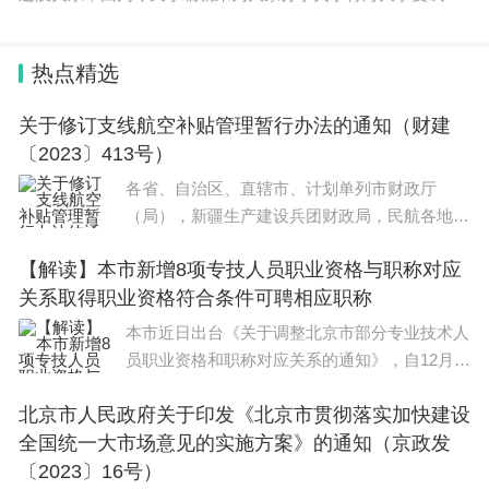
间的知识点，相信应该可以解决大家的一些困惑和问题，如果
碰巧可以解决您的问题，还望关注下本站哦，希望对
热点精选
关于修订支线航空补贴管理暂行办法的通知（财建
〔2023〕413号）
各省、自治区、直辖市、计划单列市财政厅
（局），新疆生产建设兵团财政局，民航各地区
管理局，各航空公司： 为促进区域支线航空
【解读】本市新增8项专技人员职业资格与职称对应
协调发展，满足偏远地区人民群众出行和人员跨
关系取得职业资格符合条件可聘相应职称
区域流动的基本需要，根据
本市近日出台《关于调整北京市部分专业技术人
员职业资格和职称对应关系的通知》，自12月1
日起，面向全市专业技术人员，新增精算师、新
北京市人民政府关于印发《北京市贯彻落实加快建设
闻记者职业资格、广播电视播音员主持人资格等
全国统一大市场意见的实施方案》的通知（京政发
8项职业资格
〔2023〕16号）