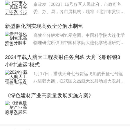
京政发〔2023〕16号各区人民政府，市政府各
委、办、局，各市属机构：现将《北京市贯彻落
实加快建设全国统一大市场意见的实施方案》印
新型催化剂实现高效全分解水制氢
发给你们，请结合实际认真贯彻落实。北京市人
民政府2023年7
高效全分解水制氢示意图。中国科学院大连化学
物理研究所供图中国科学院大连化学物理研究所
研究员章福祥团队在宽光谱捕光催化剂全分解水
2024年载人航天工程发射任务启幕 天舟飞船解锁3
制氢研究中取得新进展。他们发现金属载体强相
小时“速运”模式
互作用可显著促进Ir/BiVO4光催化剂
1月17日，搭载天舟七号货运飞船的长征七号遥
八运载火箭，在我国文昌航天发射场点火发射。
新华社记者 刘金海摄1月17日22时27分，搭载天
《绿色建材产业高质量发展实施方案》
舟七号货运飞船的长征七号遥八运载火箭，在我
国文昌航天发射场点火发射，约10分钟后，天舟
七