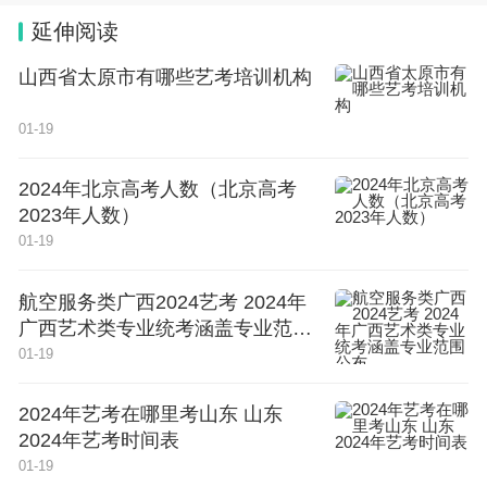
重庆生产力促进中心人才部：023-67300853
延伸阅读
人才处：023-67183829
山西省太原市有哪些艺考培训机构
01-19
“渝快办”账号注册咨询：023-87912832
2024年北京高考人数（北京高考
系统技术支持：023-67035473、023-67605796
2023年人数）
01-19
重庆市科学技术局
航空服务类广西2024艺考 2024年
广西艺术类专业统考涵盖专业范围
2025年7月15日
公布
01-19
2024年艺考在哪里考山东 山东
2024年艺考时间表
01-19