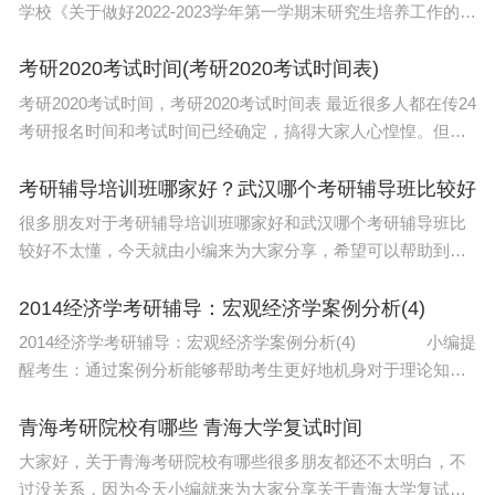
学校《关于做好2022-2023学年第一学期末研究生培养工作的通
知》与《信阳师范学院硕士研究生培养工作暂行规定》的总体
安排，12月13日，化学化工学院通过腾讯
考研2020考试时间(考研2020考试时间表)
考研2020考试时间，考研2020考试时间表 最近很多人都在传24
考研报名时间和考试时间已经确定，搞得大家人心惶惶。但其
实还没有，大家现在看到的说24考研报名时间和考试时间已经
确定的消息一定是假的，不要信。但是从往
考研辅导培训班哪家好？武汉哪个考研辅导班比较好
很多朋友对于考研辅导培训班哪家好和武汉哪个考研辅导班比
较好不太懂，今天就由小编来为大家分享，希望可以帮助到大
家，下面一起来看看吧！本文目录武汉哪个考研辅导班比较好
武汉文都和海文哪个考研机构好考研上南邮和
2014经济学考研辅导：宏观经济学案例分析(4)
2014经济学考研辅导：宏观经济学案例分析(4) 小编提
醒考生：通过案例分析能够帮助考生更好地机身对于理论知识
的把握，因此，大家在备考宏观经济学的相关知识，最好多看
一些现实案例，通过案例分析来巩固知识。下面
青海考研院校有哪些 青海大学复试时间
大家好，关于青海考研院校有哪些很多朋友都还不太明白，不
过没关系，因为今天小编就来为大家分享关于青海大学复试时