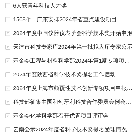
6人获青年科技人才奖
项目牵头单位、参与单位、项目负责人及项目组成员
须提前通过“重庆政务服务网”（https://zwykb.cq.gov.
1508个，广东安排2024年省重点建设项目
cn/?record=istrue）完成单位（法人）和个人“渝快
2024年度中国仪器仪表学会科学技术奖开始申报
办”账号注册。
天津市科技专家库2024年第一批拟入库专家公示
五、注意事项
基金委工程与材料科学部2024年第1期专项项目开始申请
2024年度陕西省科学技术奖提名工作启动
本次项目申请实行“无纸化”线上申报。申报单位必须
在规定时间内在线确认并提交申请书及相关申报材
2024年度上海市颠覆性技术创新专项项目申报指引发布
料，申报时间截止后不再受理任何线上、线下形式提
科技部征集中国和匈牙利科技合作委员会例会交流项目
交的申报材料。
基金委化学科学部召开优青项目评审会
六、咨询电话
云南公示2024年度省科学技术奖提名受理情况