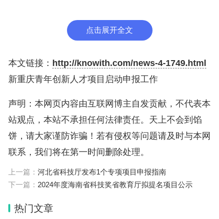
2025年7月17日（星期四）09:00至8月18日（星期
点击展开全文
一）16:00。
三、申报路径
本文链接：
http://knowith.com/news-4-1749.html
新重庆青年创新人才项目启动申报工作
具体申报通知、申报流程、系统操作说明及相关要求
声明：本网页内容由互联网博主自发贡献，不代表本
请通过“智汇攻关”（https://zhgg.csti.cn/web/ggzx-xq
站观点，本站不承担任何法律责任。天上不会到馅
zj-pc/#/ykb）获取，个人用户使用“渝快办”账号登
饼，请大家谨防诈骗！若有侵权等问题请及时与本网
录，选择“项目管理”进入项目管理系统，通过“通知公
联系，我们将在第一时间删除处理。
告”板块查阅申报通知详情，并在线提交项目申报书
及必备的附件材料。
上一篇：
河北省科技厅发布1个专项项目申报指南
下一篇：
2024年度海南省科技奖省教育厅拟提名项目公示
四、注册登录
热门文章