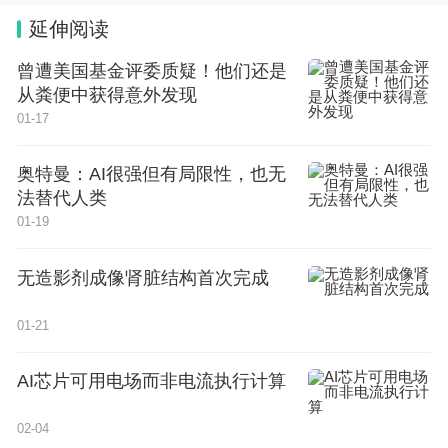
些园区各具特色。
延伸阅读
曾遭美国基金评委质疑！他们还是
上地区域暨北部组团科创园区 拥有北京量子信息科
从粪便中获得意外发现
学研究院等十几家国家级重点实验室和科研院所，将
01-17
聚焦新一代信息技术和制造业服务业融合等重点领域
形成龙头企业领军带动、小微企业快速成长、产业链
奥特曼：AI很强但有局限性，也无
法替代人类
良性竞合的产业集群融合模式；
01-19
中德产业园及配套支撑区 将聚焦高端装备和服务业
无造影剂成像肾脏结构首次完成
融合、智能网联汽车制造和服务全链条等重点领域，
发挥中德产业结构互补性强的优势，带动北京市现代
01-21
服务业向专业化和价值链高端延伸，服务制造业转型
AI芯片可用电场而非电流执行计算
升级和高精尖产业发展；
02-04
亦庄新城两业融合示范园区 在新一代信息技术与制