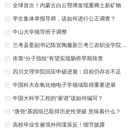
速发展新质生产力，以点带面提升融合发展水平，以
全球首次！内蒙古白云鄂博发现重稀土新矿物
项目化推进、政策性创新加速构建具有首都特色的现
学生集体举报导师，该如何进行公正调查？
代化产业体系。”相关负责人说。
中山大学领导班子调整
记者获悉，本市将充分发挥两业融合在推动京津冀区
兰考县委副书记陈宣陶履新兰考三农职业学院院长
域产业协同中的作用，对于试点企业在津冀落地的产
业链延伸项目，与津冀共同支持项目建设，积极引导
依靠“分子指纹”有望实现肠癌早期筛查
北京企业在津冀布局，推动京津冀科技创新与产业发
四川文理学院回应申硕进展：目前仍存在不足
展深度融合，推动产业迈向价值链中高端，探索形成
中国科大在氧化物电子学领域取得重要进展
跨区域融合发展新模式。
中国大科学工程的“家谱”该如何编写？
相关链接
“唐尧”基因组已取得历史性突破 意味着什么？
5家示范园区各有特色
高校毕业生被境外间谍策反！细节披露
首批市级两业融合试点示范单位中包括5家园区。这