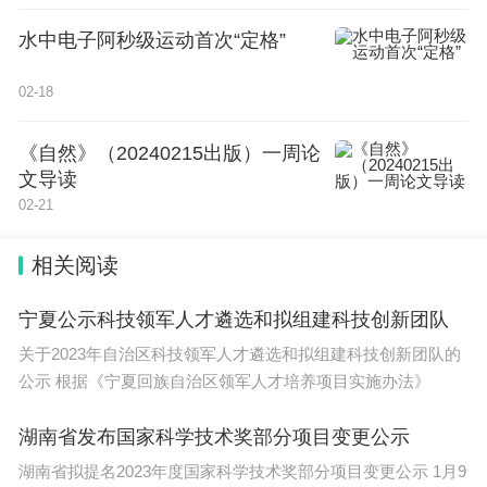
造业服务业融合、高端装备与服务业融合等融合发展
水中电子阿秒级运动首次“定格”
重点领域具备较为完整的产业链条，将积极搭建覆盖
02-18
研发、测试、应用场景创新等多个环节的公共服务平
台，探索形成产业链上下游协同发展模式；
《自然》（20240215出版）一周论
文导读
高端制造赋能两业融合园区 将聚焦现代物流和制造
02-21
业高效融合、新能源和节能环保与相关产业融合等重
点领域，形成“研发引领-落地应用-快捷运输”的一体
相关阅读
化融合发展模式；
宁夏公示科技领军人才遴选和拟组建科技创新团队
清华科学城核心区 将集聚14个清华大学全国重点实
关于2023年自治区科技领军人才遴选和拟组建科技创新团队的
验室等创新要素资源，聚焦医药制造与健康服务融
公示 根据《宁夏回族自治区领军人才培养项目实施办法》
合、高端装备与服务业融合等重点领域，打造“研发
湖南省发布国家科学技术奖部分项目变更公示
服务-转化落地-示范应用”的融合发展链条。
湖南省拟提名2023年度国家科学技术奖部分项目变更公示 1月9