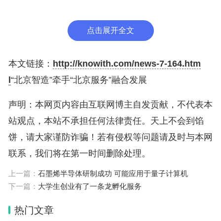
挥在产业链中的辐射带动及关键配套作用，加强与上
下游环节之间的协同合作、联动融通，助力提升北京
点击展开全文
市产业链供应链韧性。
本文链接：
http://knowith.com/news-7-164.htm
8个领域中，新一代信息技术和制造业服务业融合领
l
“北京智造”牵手“北京服务”融合发展
域，将通过自主研发工业仿真软件、提供上下游一体
化解决方案、搭建工业互联网平台等方式，助力相关
声明：本网页内容由互联网博主自发贡献，不代表本
行业提升投入产出效率；医药制造与健康服务有机融
站观点，本站不承担任何法律责任。天上不会到馅
合领域则通过创新互联网医疗等方式，为医药健康行
饼，请大家谨防诈骗！若有侵权等问题请及时与本网
业赋能；高端装备与服务业融合领域通过加速数字技
联系，我们将在第一时间删除处理。
术与装备制造深度融合为生产模式、组织模式、业务
上一篇：
石墨烯半导体研制成功 可能应用于量子计算机
方式等赋能，带动产业链上下游转型升级……
下一篇：
大学生创业有了一条龙孵化服务
“我们将进一步支持两业融合示范园区和试点企业加
热门文章