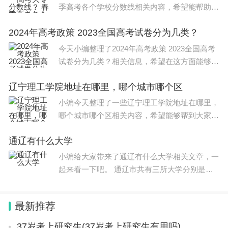
季高考各个学校分数线相关内容，希望能帮助到
大家，一起来看下吧。 山东春季高考大专分数
2024年高考政策 2023全国高考试卷分为几类？
线200左右。 春季高考是为缓解夏季高考压力，
带给考生更多
今天小编整理了2024年高考政策 2023全国高考
试卷分为几类？相关信息，希望在这方面能够更
好的大家。 贵州2024年的新高考将使用黔卷。
辽宁理工学院地址在哪里，哪个城市哪个区
黔卷作为贵州省考试院制定的高考命题规范系统
之一，旨在保证高考命
小编今天整理了一些辽宁理工学院地址在哪里，
哪个城市哪个区相关内容，希望能够帮到大家。
锦州所有大学名单有：锦州有辽宁工业大学、锦
通辽有什么大学
州医科大学、渤海大学、辽宁理工职业大学、锦
州医科大学医疗
小编给大家带来了通辽有什么大学相关文章，一
起来看一下吧。 通辽市共有三所大学分别是：
内蒙古民族大学、通辽职业学院、科尔沁艺术职
业学院。 |二、 内蒙古民族大学简介 内蒙古民族
最新推荐
大学始
37岁考上研究生(37岁考上研究生有用吗)